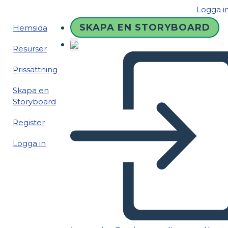
Logga i
SKAPA EN STORYBOARD
Hemsida
Resurser
Prissättning
Skapa en
Storyboard
Register
Logga in