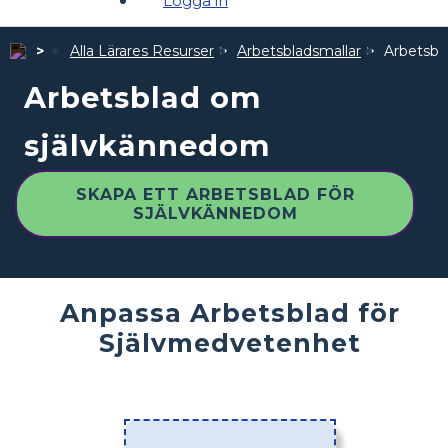
Logga in
Alla Lärares Resurser
Arbetsbladsmallar
Arbetsbl
Arbetsblad om
självkännedom
SKAPA ETT ARBETSBLAD FÖR
SJÄLVKÄNNEDOM
Anpassa Arbetsblad för
Självmedvetenhet