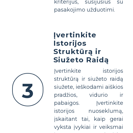
kriterijus, susijusius su
pasakojimo užduotimi.
Įvertinkite
Istorijos
Struktūrą ir
Siužeto Raidą
Įvertinkite istorijos
struktūrą ir siužeto raidą
3
siužete, ieškodami aiškios
pradžios, vidurio ir
pabaigos. Įvertinkite
istorijos nuoseklumą,
įskaitant tai, kaip gerai
vyksta įvykiai ir veiksmai