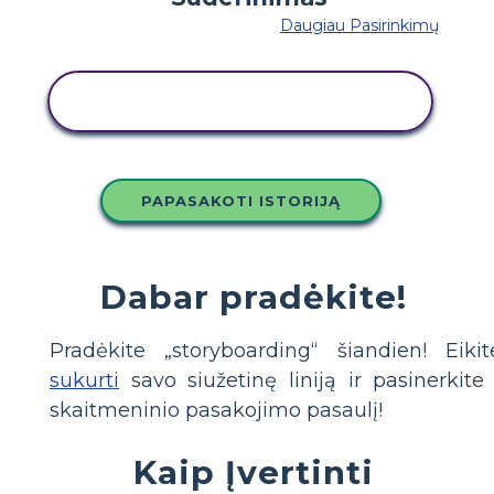
Daugiau Pasirinkimų
NUKOPIJUOKITE ŠIĄ SIUŽETINĘ
LENTĄ
PAPASAKOTI ISTORIJĄ
Dabar pradėkite!
Pradėkite „storyboarding“ šiandien! Eikit
sukurti
savo siužetinę liniją ir pasinerkite 
skaitmeninio pasakojimo pasaulį!
Kaip Įvertinti