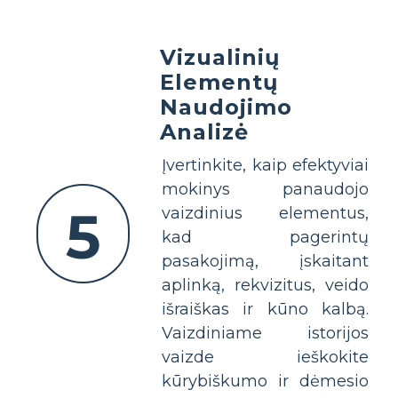
Vizualinių
Elementų
Naudojimo
Analizė
Įvertinkite, kaip efektyviai
mokinys panaudojo
5
vaizdinius elementus,
kad pagerintų
pasakojimą, įskaitant
aplinką, rekvizitus, veido
išraiškas ir kūno kalbą.
Vaizdiniame istorijos
vaizde ieškokite
kūrybiškumo ir dėmesio