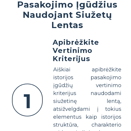
Pasakojimo Įgūdžius
Naudojant Siužetų
Lentas
Apibrėžkite
Vertinimo
Kriterijus
Aiškiai apibrėžkite
istorijos pasakojimo
įgūdžių vertinimo
1
kriterijus naudodami
siužetinę lentą,
atsižvelgdami į tokius
elementus kaip istorijos
struktūra, charakterio