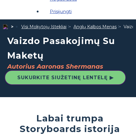
Prisijungti
Visi Mokytojų Ištekliai
Anglų Kalbos Menas
Vaizd
Vaizdo Pasakojimų Su
Maketų
Autorius Aaronas Shermanas
SUKURKITE SIUŽETINĘ LENTELĘ ▶
Labai trumpa
Storyboards istorija