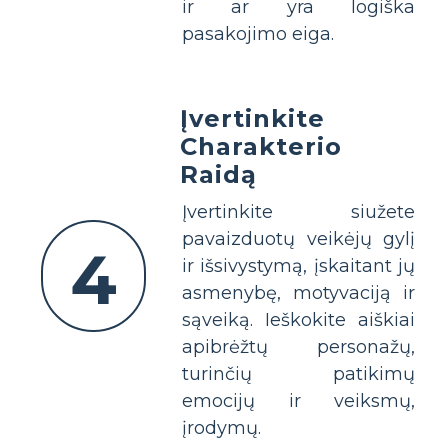
ir ar yra logiška
pasakojimo eiga.
Įvertinkite
Charakterio
Raidą
Įvertinkite siužete
pavaizduotų veikėjų gylį
4
ir išsivystymą, įskaitant jų
asmenybę, motyvaciją ir
sąveiką. Ieškokite aiškiai
apibrėžtų personažų,
turinčių patikimų
emocijų ir veiksmų,
įrodymų.