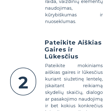
raida, vaizdinių elementų
naudojimas,
kūrybiškumas ir
nuoseklumas.
Pateikite Aiškias
Gaires ir
Lūkesčius
Pateikite mokiniams
aiškias gaires ir lūkesčius
2
kuriant siužetinę lentelę,
įskaitant reikiamą
skydelių skaičių, dialogo
ar pasakojimo naudojimą
ir bet kokius konkrečius