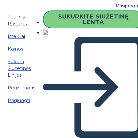
Prisijungti
SUKURKITE SIUŽETINĘ
Titulinis
LENTĄ
Puslapis
Ištekliai
Kainos
Sukurti
Siužetinės
Linijos
Registruotis
Prisijungti