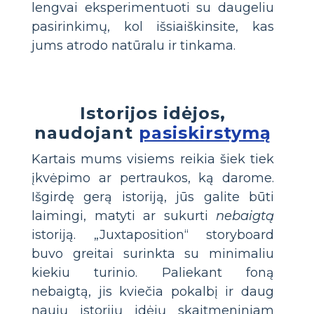
lengvai eksperimentuoti su daugeliu
pasirinkimų, kol išsiaiškinsite, kas
jums atrodo natūralu ir tinkama.
Istorijos idėjos,
naudojant
pasiskirstymą
Kartais mums visiems reikia šiek tiek
įkvėpimo ar pertraukos, ką darome.
Išgirdę gerą istoriją, jūs galite būti
laimingi, matyti ar sukurti
nebaigtą
istoriją. „Juxtaposition“ storyboard
buvo greitai surinkta su minimaliu
kiekiu turinio. Paliekant foną
nebaigtą, jis kviečia pokalbį ir daug
naujų istorijų idėjų skaitmeniniam