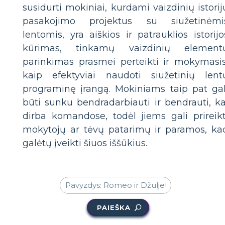
susidurti mokiniai, kurdami vaizdinių istorij
pasakojimo projektus su siužetinėmi
lentomis, yra aiškios ir patrauklios istorijo
kūrimas, tinkamų vaizdinių element
parinkimas prasmei perteikti ir mokymasis
kaip efektyviai naudoti siužetinių lent
programinę įrangą. Mokiniams taip pat gal
būti sunku bendradarbiauti ir bendrauti, ka
dirba komandose, todėl jiems gali prireikt
mokytojų ar tėvų patarimų ir paramos, ka
galėtų įveikti šiuos iššūkius.
PAIEŠKA