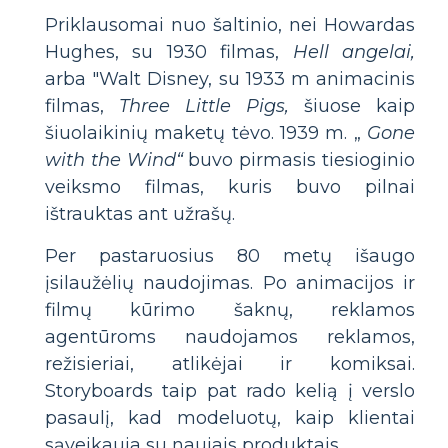
Priklausomai nuo šaltinio, nei Howardas
Hughes, su 1930 filmas,
Hell angelai,
arba "Walt Disney, su 1933 m animacinis
filmas,
Three Little Pigs,
šiuose kaip
šiuolaikinių maketų tėvo. 1939 m. „
Gone
with the Wind“
buvo pirmasis tiesioginio
veiksmo filmas, kuris buvo pilnai
ištrauktas ant užrašų.
Per pastaruosius 80 metų išaugo
įsilaužėlių naudojimas. Po animacijos ir
filmų kūrimo šaknų, reklamos
agentūroms naudojamos reklamos,
režisieriai, atlikėjai ir komiksai.
Storyboards taip pat rado kelią į verslo
pasaulį, kad modeluotų, kaip klientai
sąveikauja su naujais produktais.