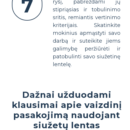
7
ryšį, pabrėždami jų
stipriąsias ir tobulinimo
sritis, remiantis vertinimo
kriterijais. Skatinkite
mokinius apmąstyti savo
darbą ir suteikite jiems
galimybę peržiūrėti ir
patobulinti savo siužetinę
lentelę.
Dažnai užduodami
klausimai apie vaizdinį
pasakojimą naudojant
siužetų lentas