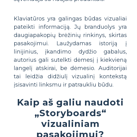
Klaviatūros yra galingas būdas vizualiai
pateikti informaciją. Jų branduolys yra
daugiapakopių brėžinių rinkinys, skirtas
pasakojimui. Laužydamas istoriją į
linijinius, įkandimo dydžio gabalus,
autorius gali sutelkti dėmesį į kiekvieną
langelį atskirai, be dėmesio. Auditorijai
tai leidžia didžiulį vizualinį kontekstą
įsisavinti linksmu ir patraukliu būdu.
Kaip aš galiu naudoti
„Storyboards“
vizualiniam
pasakojimui?