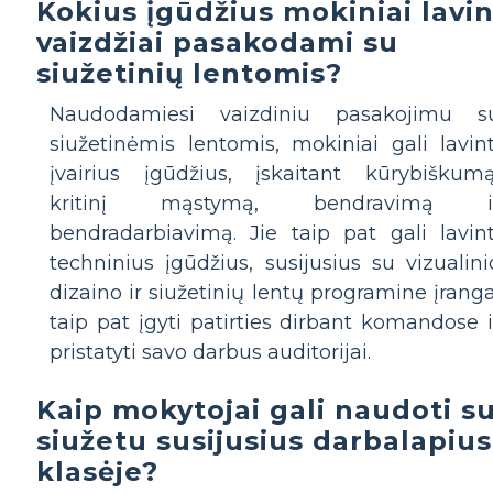
Kokius įgūdžius mokiniai lavi
vaizdžiai pasakodami su
siužetinių lentomis?
Naudodamiesi vaizdiniu pasakojimu s
siužetinėmis lentomis, mokiniai gali lavint
įvairius įgūdžius, įskaitant kūrybiškumą
kritinį mąstymą, bendravimą i
bendradarbiavimą. Jie taip pat gali lavint
techninius įgūdžius, susijusius su vizualini
dizaino ir siužetinių lentų programine įranga
taip pat įgyti patirties dirbant komandose i
pristatyti savo darbus auditorijai.
Kaip mokytojai gali naudoti s
siužetu susijusius darbalapius
klasėje?