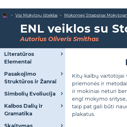
Visi Mokytojų Ištekliai
Mokomieji Straipsniai Mokytoj
ENL veiklos su S
Autorius Oliveris Smithas
Literatūros
Elementai
Pasakojimo
Kitų kalbų vartotojai
Struktūros ir Žanrai
priemonės ir metodai 
ir mokiniai neturi be
Simbolių Evoliucija
engl mokymo srityse, į
Kalbos Dalių ir
taip pat gali būti n
Gramatika
plakatus.
Skaitymas