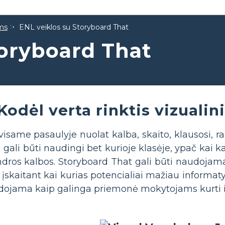
ams
ENL veiklos su Storyboard That
toryboard That
Kodėl verta rinktis vizualin
 visame pasaulyje nuolat kalba, skaito, klausosi, r
gali būti naudingi bet kurioje klasėje, ypač kai
ndros kalbos. Storyboard That gali būti naudojam
skaitant kai kurias potencialiai mažiau informatyvi
audojama kaip galinga priemonė mokytojams kurti i