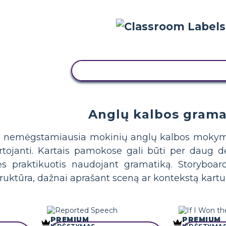
NUKOPIJUOKITE ŠIĄ SIUŽETINĘ
Anglų kalbos grama
 nemėgstamiausia mokinių anglų kalbos mokymosi 
artojanti. Kartais pamokose gali būti per daug 
 praktikuotis naudojant gramatiką. Storyboard
truktūra, dažnai aprašant sceną ar kontekstą kart
PREMIUM
PREMIUM