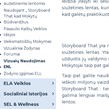
leidžia įrašyti iki š
siužetinėmis lentomis
siužetines lentas, kur
Naudojant „ Storyboard
kad galėtų praktikuot
That kad Mokytų
Būdvardžius
Pasaulio Kalbų Veiklos
Idėjos
Veiksmažodžių Mokymas
Storyboard That yra n
Vizualiniai Žodynas
siužetines lentas. Y
Forumai
užduotis jų valdymo s
Vizualų Naudojimas
Mokytojai taip pat ga
ENL
Žodyno Įgijimas ELL
Taip pat galite nau
ieškoti milijonų vaizd
ELA Veiklos
Storyboard That : tie
Socialiniai Istorijos
galima lengvai maišyt
lentos.
SEL & Wellness