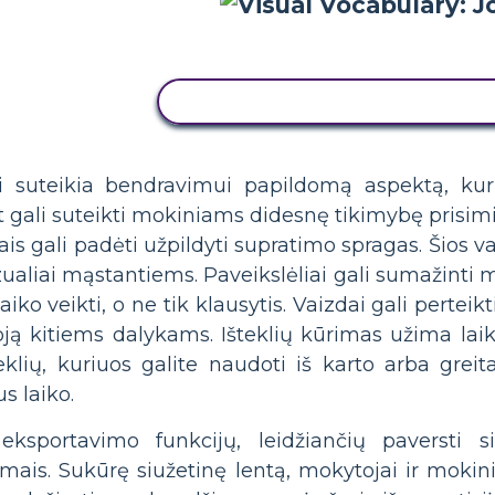
NUKOPIJUOKITE ŠIĄ SIUŽETINĘ
ai suteikia bendravimui papildomą aspektą, kur
t gali suteikti mokiniams didesnę tikimybę prisim
ašais gali padėti užpildyti supratimo spragas. Ši
vizualiai mąstantiems. Paveikslėliai gali sumažint
ko veikti, o ne tik klausytis. Vaizdai gali perteik
ją kitiems dalykams. Išteklių kūrimas užima laiko
teklių, kuriuos galite naudoti iš karto arba greit
 laiko.
eksportavimo funkcijų, leidžiančių paversti
mais. Sukūrę siužetinę lentą, mokytojai ir mokiniai