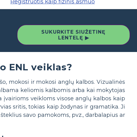
Registruotis kaip fizinis asmuo
SUKURKITE SIUŽETINĘ
LENTELĘ ▶
io ENL veiklas?
ašo, mokosi ir mokosi anglų kalbos. Vizualinės
 kalbama keliomis kalbomis arba kai mokytojas
a įvairioms veikloms visose anglų kalbos kaip
as sritis, tokias kaip žodynas ir gramatika. Ji
šteklius savo pamokoms, pvz., darbalapius ar