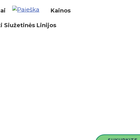
iai
Kainos
i Siužetinės Linijos