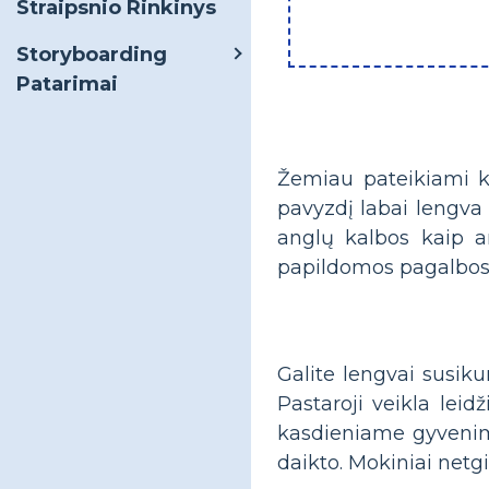
Straipsnio Rinkinys
Storyboarding
Patarimai
Žemiau pateikiami ke
pavyzdį labai lengva 
anglų kalbos kaip an
papildomos pagalbos
Galite lengvai susik
Pastaroji veikla lei
kasdieniame gyvenime.
daikto. Mokiniai netgi