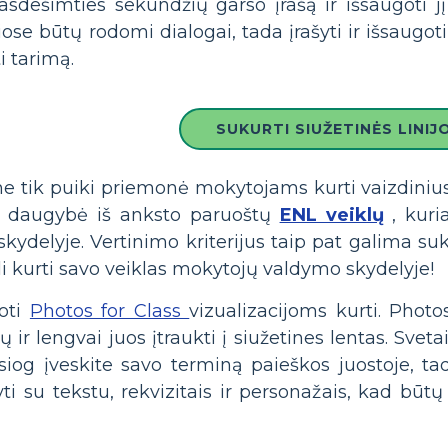
ešiasdešimties sekundžių garso įrašą ir išsaugoti j
iose būtų rodomi dialogai, tada įrašyti ir išsaugot
i tarimą.
SUKURTI SIUŽETINĖS LINIJ
e tik puiki priemonė mokytojams kurti vaizdinius 
ra daugybė iš anksto paruoštų
ENL veiklų
, kuri
kydelyje. Vertinimo kriterijus taip pat galima suku
li kurti savo veiklas mokytojų valdymo skydelyje!
doti
Photos for Class
vizualizacijoms kurti. Photo
ų ir lengvai juos įtraukti į siužetines lentas. Svet
siog įveskite savo terminą paieškos juostoje, tad
i su tekstu, rekvizitais ir personažais, kad būt