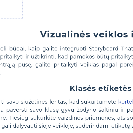
Vizualinės veiklos 
li būdai, kaip galite integruoti Storyboard That
pritaikyti ir užtikrinti, kad pamokos būtų pritaik
trąją pusę, galite pritaikyti veiklas pagal porei
.
Klasės etiketės
urti savo siužetines lentas, kad sukurtumėte
korte
džia paversti savo klasę gyvu žodyno šaltiniu ir
 Tiesiog sukurkite vaizdines priemones, atsispau
 gali dalyvauti šioje veikloje, suderindami etiketę 