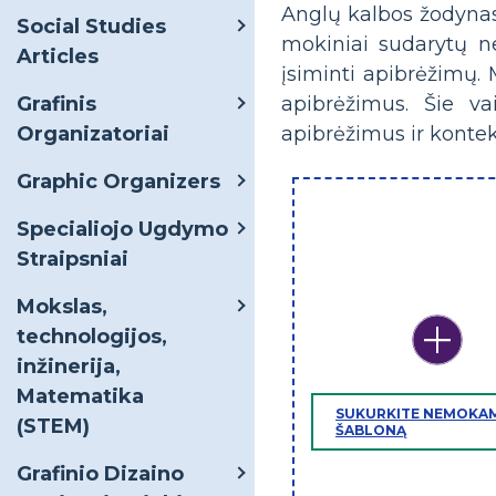
Anglų kalbos žodynas 
Social Studies
mokiniai sudarytų n
Articles
įsiminti apibrėžimų. 
apibrėžimus. Šie va
Grafinis
apibrėžimus ir kontek
Organizatoriai
Graphic Organizers
Specialiojo Ugdymo
Straipsniai
Mokslas,
technologijos,
inžinerija,
Matematika
SUKURKITE NEMOKA
(STEM)
ŠABLONĄ
Grafinio Dizaino