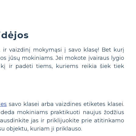
idėjos
 ir vaizdinį mokymąsi į savo klasę! Bet kurį
ytos jūsų mokiniams. Jei mokote įvairaus lygio
kį ir padėti tiems, kuriems reikia šiek tiek
les
savo klasei arba vaizdines etiketes klasei.
 padeda mokiniams praktikuoti naujus žodžius
sdinkite jas ir priklijuokite prie atitinkamo
su objektu, kuriam ji priklauso.