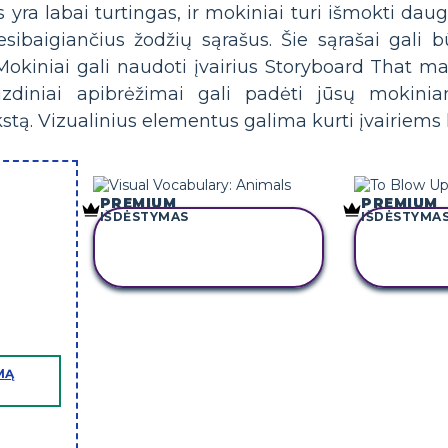
yra labai turtingas, ir mokiniai turi išmokti dau
esibaigiančius žodžių sąrašus. Šie sąrašai gal
Mokiniai gali naudoti įvairius Storyboard That m
izdiniai apibrėžimai gali padėti jūsų mokinia
stą. Vizualinius elementus galima kurti įvairiems
PREMIUM
PREMIUM
IŠDĖSTYMAS
IŠDĖSTYMA
NUKOPIJUOKITE
NUKO
ŠIĄ SIUŽETINĘ
ŠIĄ 
LENTĄ
MĄ