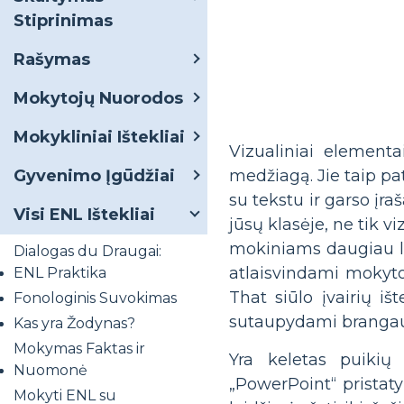
Stiprinimas
Rašymas
Mokytojų Nuorodos
Mokykliniai Ištekliai
Vizualiniai element
medžiagą. Jie taip pa
Gyvenimo Įgūdžiai
su tekstu ir garso įr
Visi ENL Ištekliai
jūsų klasėje, ne tik 
mokiniams daugiau lai
Dialogas du Draugai:
atlaisvindami mokyto
ENL Praktika
That siūlo įvairių iš
Fonologinis Suvokimas
sutaupydami brangaus
Kas yra Žodynas?
Mokymas Faktas ir
Yra keletas puikių 
Nuomonė
„PowerPoint“ pristaty
Mokyti ENL su