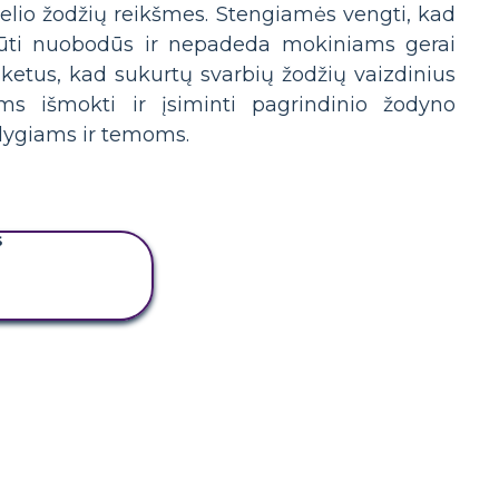
gelio žodžių reikšmes. Stengiamės vengti, kad
i būti nuobodūs ir nepadeda mokiniams gerai
aketus, kad sukurtų svarbių žodžių vaizdinius
ms išmokti ir įsiminti pagrindinio žodyno
 lygiams ir temoms.
S
PIJUOKITE
SIUŽETINĘ
LENTĄ