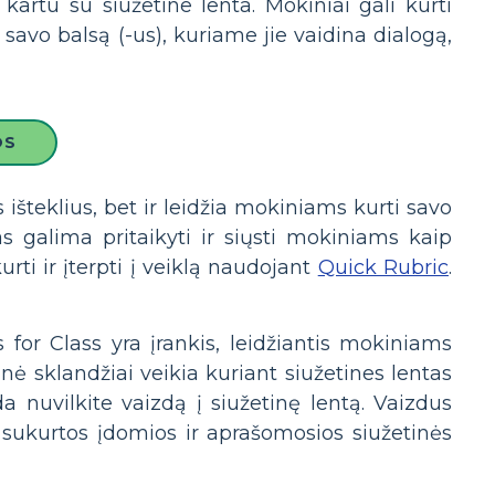
į kartu su siužetine lenta. Mokiniai gali kurti
i savo balsą (-us), kuriame jie vaidina dialogą,
OS
išteklius, bet ir leidžia mokiniams kurti savo
as galima pritaikyti ir siųsti mokiniams kaip
rti ir įterpti į veiklą naudojant
Quick Rubric
.
s for Class yra įrankis, leidžiantis mokiniams
ainė sklandžiai veikia kuriant siužetines lentas
a nuvilkite vaizdą į siužetinę lentą. Vaizdus
ų sukurtos įdomios ir aprašomosios siužetinės