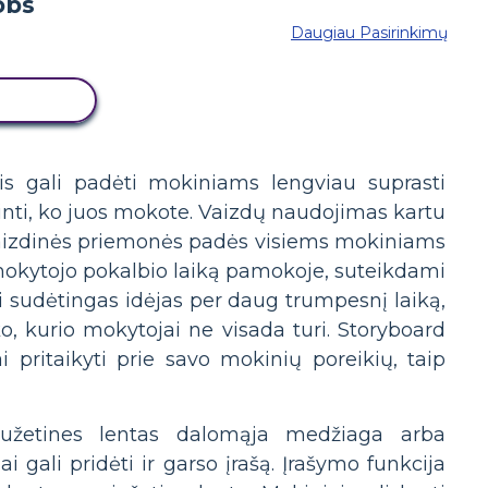
Daugiau Pasirinkimų
 LENTĄ
is gali padėti mokiniams lengviau suprasti
inti, ko juos mokote. Vaizdų naudojimas kartu
os vaizdinės priemonės padės visiems mokiniams
i mokytojo pokalbio laiką pamokoje, suteikdami
ti sudėtingas idėjas per daug trumpesnį laiką,
, kurio mokytojai ne visada turi. Storyboard
ai pritaikyti prie savo mokinių poreikių, taip
 siužetines lentas dalomąja medžiaga arba
 gali pridėti ir garso įrašą. Įrašymo funkcija