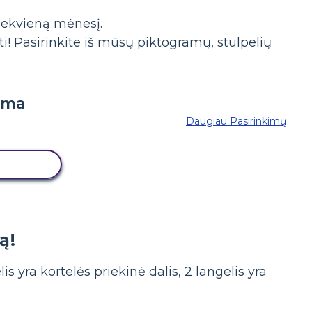
iekvieną mėnesį.
! Pasirinkite iš mūsų piktogramų, stulpelių
Daugiau Pasirinkimų
 LENTĄ
ą!
s yra kortelės priekinė dalis, 2 langelis yra