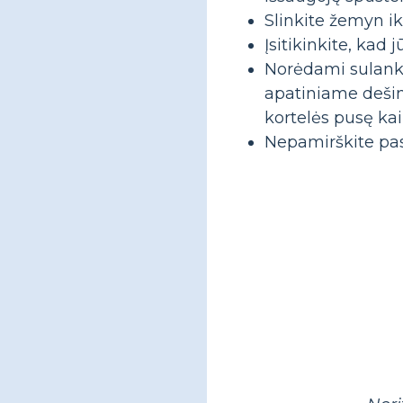
Slinkite žemyn ik
Įsitikinkite, kad
Norėdami sulankst
apatiniame dešin
kortelės pusę kai
Nepamirškite pasi