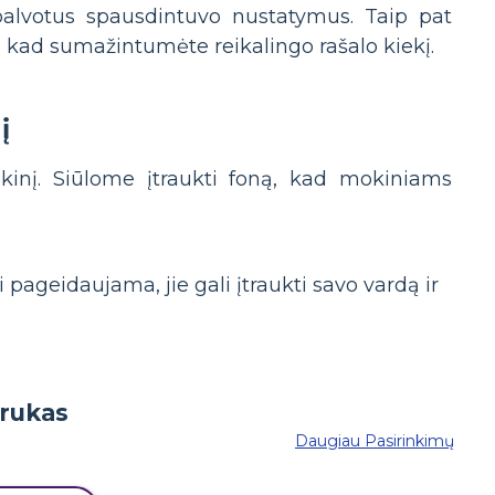
spalvotus spausdintuvo nustatymus. Taip pat
s, kad sumažintumėte reikalingo rašalo kiekį.
į
okinį. Siūlome įtraukti foną, kad mokiniams
 pageidaujama, jie gali įtraukti savo vardą ir
Daugiau Pasirinkimų