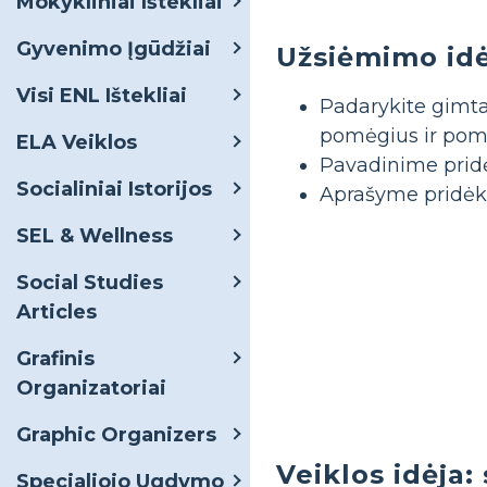
Mokykliniai Ištekliai
Gyvenimo Įgūdžiai
Užsiėmimo idėj
Visi ENL Ištekliai
Padarykite gimtad
pomėgius ir pom
ELA Veiklos
Pavadinime pridė
Socialiniai Istorijos
Aprašyme pridėki
SEL & Wellness
Social Studies
Articles
Grafinis
Organizatoriai
Graphic Organizers
Veiklos idėja:
Specialiojo Ugdymo