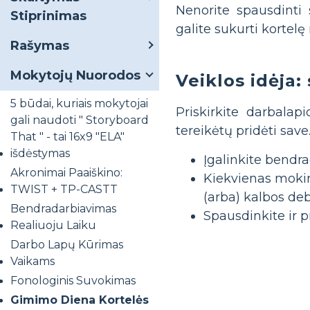
Nenorite spausdinti 
Stiprinimas
galite sukurti kortel
Rašymas
Mokytojų Nuorodos
Veiklos idėja:
5 būdai, kuriais mokytojai
Priskirkite darbalap
gali naudoti " Storyboard
tereikėtų pridėti save
That " - tai 16x9 "ELA"
išdėstymas
Įgalinkite bendra
Akronimai Paaiškino:
Kiekvienas mokiny
TWIST + TP-CASTT
(arba) kalbos deb
Bendradarbiavimas
Spausdinkite ir pr
Realiuoju Laiku
Darbo Lapų Kūrimas
Vaikams
Fonologinis Suvokimas
Gimimo Diena Kortelės