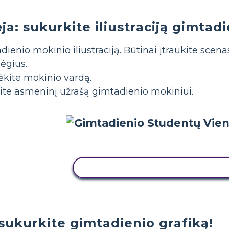
a: sukurkite iliustraciją gimtadi
ienio mokinio iliustraciją. Būtinai įtraukite scen
ėgius.
kite mokinio vardą.
te asmeninį užrašą gimtadienio mokiniui.
NUKOPIJUOKITE ŠIĄ SIUŽETINĘ
 sukurkite gimtadienio grafiką!