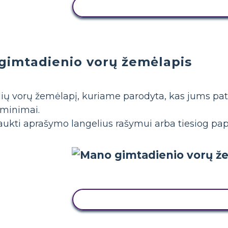
NUKOPIJUOKITE ŠIĄ SIUŽETINĘ
: gimtadienio vorų žemėlapis
elių vorų žemėlapį, kuriame parodyta, kas jums p
iminimai.
raukti aprašymo langelius rašymui arba tiesiog pap
NUKOPIJUOKITE ŠIĄ SIUŽETINĘ