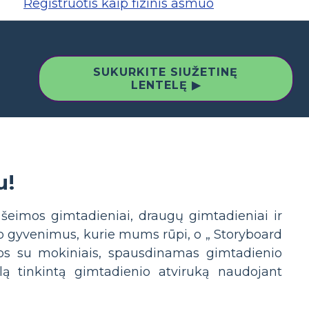
Registruotis kaip fizinis asmuo
SUKURKITE SIUŽETINĘ
LENTELĘ ▶
u!
 šeimos gimtadieniai, draugų gimtadieniai ir
o gyvenimus, kurie mums rūpi, o „ Storyboard
klos su mokiniais, spausdinamas gimtadienio
lą tinkintą gimtadienio atviruką naudojant