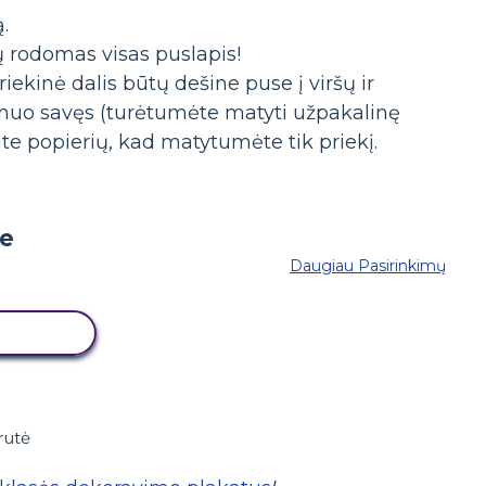
.
tų rodomas visas puslapis!
riekinė dalis būtų dešine puse į viršų ir
nuo savęs (turėtumėte matyti užpakalinę
kite popierių, kad matytumėte tik priekį.
Daugiau Pasirinkimų
 LENTĄ