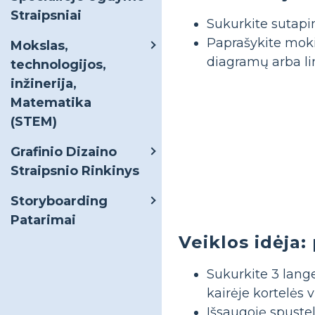
Straipsniai
Sukurkite sutapi
Paprašykite moki
Mokslas,
diagramų arba lin
technologijos,
inžinerija,
Matematika
(STEM)
Grafinio Dizaino
Straipsnio Rinkinys
Storyboarding
Patarimai
Veiklos idėja:
Sukurkite 3 lange
kairėje kortelės v
Išsaugoję spustel