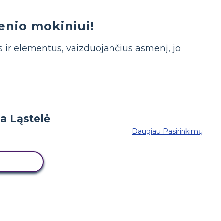
enio mokiniui!
as ir elementus, vaizduojančius asmenį, jo
Daugiau Pasirinkimų
 LENTĄ