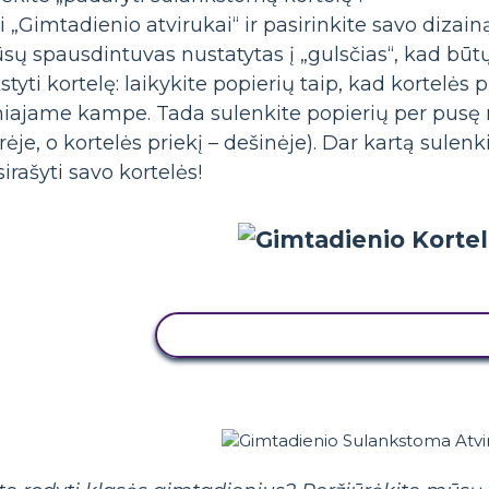
i „Gimtadienio atvirukai“ ir pasirinkite savo dizainą
 jūsų spausdintuvas nustatytas į „gulsčias“, kad bū
yti kortelę: laikykite popierių taip, kad kortelės p
iajame kampe. Tada sulenkite popierių per pusę 
rėje, o kortelės priekį – dešinėje). Dar kartą sulen
rašyti savo kortelės!
NUKOPIJUOKITE ŠIĄ SIUŽETINĘ