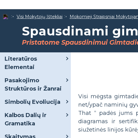
Visi Mokytojų Ištekliai
Mokomieji Straipsniai Mokytoj
Spausdinami gimt
Pristatome Spausdinimui Gimtadie
Literatūros
Elementai
Pasakojimo
Struktūros ir Žanrai
Visi mėgsta gimtadie
Simbolių Evoliucija
net/ypač naminių gyv
That “ padės jums p
Kalbos Dalių ir
diagramas ir sertif
Gramatika
siužetinės linijos kūrė
Skaitymas