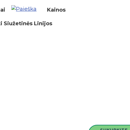
iai
Kainos
i Siužetinės Linijos