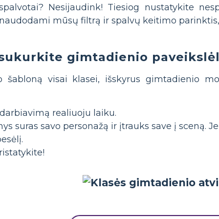
spalvotai? Nesijaudink! Tiesiog nustatykite ne
ę naudodami mūsų filtrą ir spalvų keitimo parinkti
 sukurkite gimtadienio paveikslėl
io šabloną visai klasei, išskyrus gimtadienio m
.
darbiavimą realiuoju laiku.
s suras savo personažą ir įtrauks save į sceną. Jei
esėlį.
istatykite!