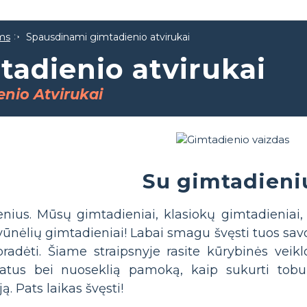
ams
Spausdinami gimtadienio atvirukai
adienio atvirukai
nio Atvirukai
Su gimtadieni
nius. Mūsų gimtadieniai, klasiokų gimtadieniai,
ūnėlių gimtadieniai! Labai smagu švęsti tuos sav
radėti. Šiame straipsnyje rasite kūrybinės vei
ikatus bei nuoseklią pamoką, kaip sukurti tobu
ją. Pats laikas švęsti!