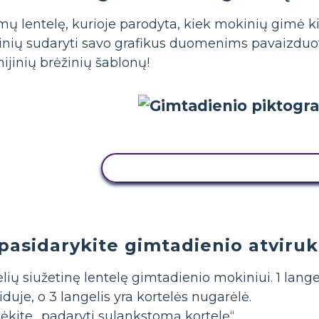
mų lentelę, kurioje parodyta, kiek mokinių gimė k
nių sudaryti savo grafikus duomenims pavaizduoti
ijinių brėžinių šablonų!
NUKOPIJUOKITE ŠIĄ SIUŽETINĘ
 pasidarykite gimtadienio atviruk
lių siužetinę lentelę gimtadienio mokiniui. 1 langeli
iduje, o 3 langelis yra kortelės nugarėlė.
ėkite „padaryti sulankstomą kortelę“.