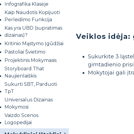
Infografika Klasėje
Kaip Naudotis Kopijuoti
Perleidimo Funkcija
Kas yra UBD (supratimas
Veiklos idėja
dizainas)?
Kritinio Mąstymo Įgūdžiai
Pastoliai Švietimo
Sukurkite 3 ląst
Projektinis Mokymasis
gimtadienio pris
Storyboard That
Mokytojai gali įt
Naujienlaiškis
Sukurti SBT, Parduoti
TpT
Universalus Dizainas
Mokymosi
Vaizdo Scenos
Logopedijai