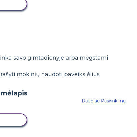
 LENTĄ
atinka savo gimtadienyje arba mėgstami
rašyti mokinių naudoti paveikslėlius.
Daugiau Pasirinkimų
 LENTĄ