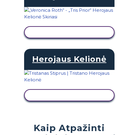
PERŽIŪRĖTI VEIKLĄ
Herojaus Kelionė
PERŽIŪRĖTI VEIKLĄ
Kaip Atpažinti