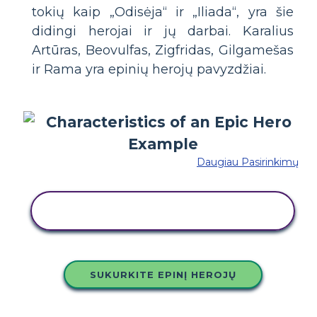
tokių kaip „Odisėja“ ir „Iliada“, yra šie
didingi herojai ir jų darbai. Karalius
Artūras, Beovulfas, Zigfridas, Gilgamešas
ir Rama yra epinių herojų pavyzdžiai.
Daugiau Pasirinkimų
NUKOPIJUOKITE ŠIĄ SIUŽETINĘ
LENTĄ
SUKURKITE EPINĮ HEROJŲ