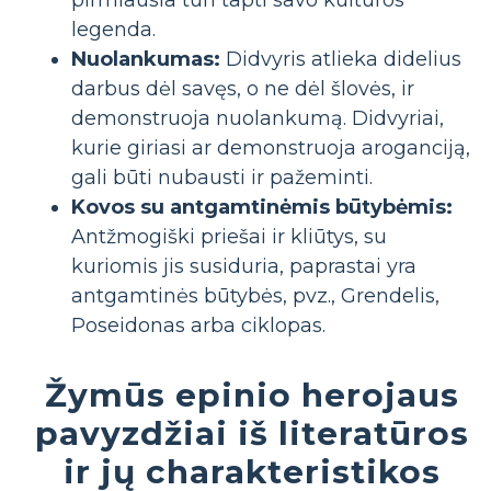
pirmiausia turi tapti savo kultūros
legenda.
Nuolankumas:
Didvyris atlieka didelius
darbus dėl savęs, o ne dėl šlovės, ir
demonstruoja nuolankumą. Didvyriai,
kurie giriasi ar demonstruoja aroganciją,
gali būti nubausti ir pažeminti.
Kovos su antgamtinėmis būtybėmis:
Antžmogiški priešai ir kliūtys, su
kuriomis jis susiduria, paprastai yra
antgamtinės būtybės, pvz., Grendelis,
Poseidonas arba ciklopas.
Žymūs epinio herojaus
pavyzdžiai iš literatūros
ir jų charakteristikos