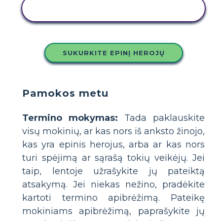
NUKOPIJUOKITE ŠIĄ SIUŽETINĘ
LENTĄ
SUKURKITE EPINĮ HEROJŲ
Pamokos metu
Termino mokymas:
Tada paklauskite
visų mokinių, ar kas nors iš anksto žinojo,
kas yra epinis herojus, arba ar kas nors
turi spėjimą ar sąrašą tokių veikėjų. Jei
taip, lentoje užrašykite jų pateiktą
atsakymą. Jei niekas nežino, pradėkite
kartoti termino apibrėžimą. Pateikę
mokiniams apibrėžimą, paprašykite jų