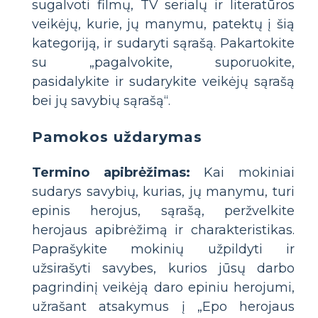
sugalvoti filmų, TV serialų ir literatūros
veikėjų, kurie, jų manymu, patektų į šią
kategoriją, ir sudaryti sąrašą. Pakartokite
su „pagalvokite, suporuokite,
pasidalykite ir sudarykite veikėjų sąrašą
bei jų savybių sąrašą“.
Pamokos uždarymas
Termino apibrėžimas:
Kai mokiniai
sudarys savybių, kurias, jų manymu, turi
epinis herojus, sąrašą, peržvelkite
herojaus apibrėžimą ir charakteristikas.
Paprašykite mokinių užpildyti ir
užsirašyti savybes, kurios jūsų darbo
pagrindinį veikėją daro epiniu herojumi,
užrašant atsakymus į „Epo herojaus