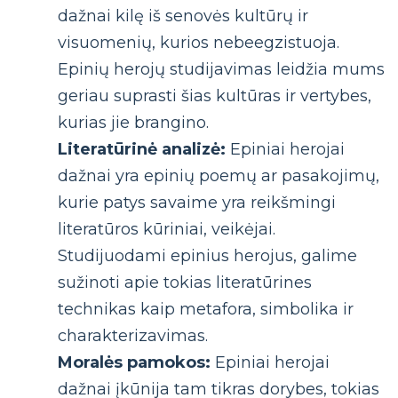
dažnai kilę iš senovės kultūrų ir
visuomenių, kurios nebeegzistuoja.
Epinių herojų studijavimas leidžia mums
geriau suprasti šias kultūras ir vertybes,
kurias jie brangino.
Literatūrinė analizė:
Epiniai herojai
dažnai yra epinių poemų ar pasakojimų,
kurie patys savaime yra reikšmingi
literatūros kūriniai, veikėjai.
Studijuodami epinius herojus, galime
sužinoti apie tokias literatūrines
technikas kaip metafora, simbolika ir
charakterizavimas.
Moralės pamokos:
Epiniai herojai
dažnai įkūnija tam tikras dorybes, tokias