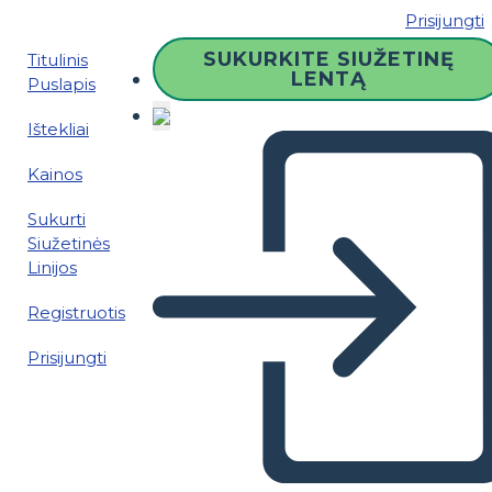
Prisijungti
SUKURKITE SIUŽETINĘ
Titulinis
LENTĄ
Puslapis
Ištekliai
Kainos
Sukurti
Siužetinės
Linijos
Registruotis
Prisijungti