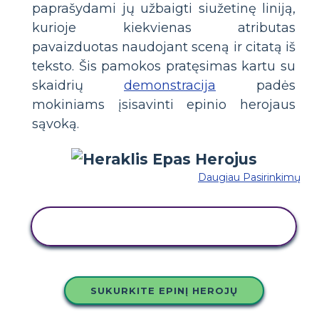
paprašydami jų užbaigti siužetinę liniją,
kurioje kiekvienas atributas
pavaizduotas naudojant sceną ir citatą iš
teksto. Šis pamokos pratęsimas kartu su
skaidrių
demonstracija
padės
mokiniams įsisavinti epinio herojaus
sąvoką.
Daugiau Pasirinkimų
NUKOPIJUOKITE ŠIĄ SIUŽETINĘ
LENTĄ
SUKURKITE EPINĮ HEROJŲ