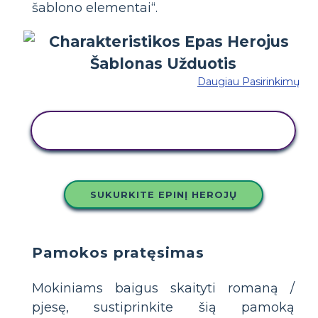
šablono elementai“.
Daugiau Pasirinkimų
NUKOPIJUOKITE ŠIĄ SIUŽETINĘ
LENTĄ
SUKURKITE EPINĮ HEROJŲ
Pamokos pratęsimas
Mokiniams baigus skaityti romaną /
pjesę, sustiprinkite šią pamoką