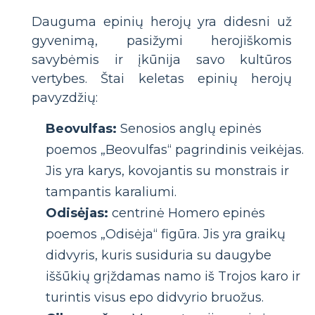
Dauguma epinių herojų yra didesni už
gyvenimą, pasižymi herojiškomis
savybėmis ir įkūnija savo kultūros
vertybes. Štai keletas epinių herojų
pavyzdžių:
Beovulfas:
Senosios anglų epinės
poemos „Beovulfas“ pagrindinis veikėjas.
Jis yra karys, kovojantis su monstrais ir
tampantis karaliumi.
Odisėjas:
centrinė Homero epinės
poemos „Odisėja“ figūra. Jis yra graikų
didvyris, kuris susiduria su daugybe
iššūkių grįždamas namo iš Trojos karo ir
turintis visus epo didvyrio bruožus.