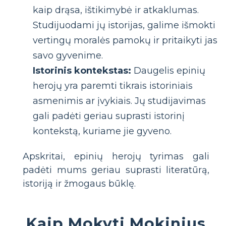
kaip drąsa, ištikimybė ir atkaklumas.
Studijuodami jų istorijas, galime išmokti
vertingų moralės pamokų ir pritaikyti jas
savo gyvenime.
Istorinis kontekstas:
Daugelis epinių
herojų yra paremti tikrais istoriniais
asmenimis ar įvykiais. Jų studijavimas
gali padėti geriau suprasti istorinį
kontekstą, kuriame jie gyveno.
Apskritai, epinių herojų tyrimas gali
padėti mums geriau suprasti literatūrą,
istoriją ir žmogaus būklę.
Kaip Mokyti Mokinius