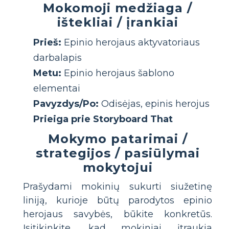
Mokomoji medžiaga /
ištekliai / įrankiai
Prieš:
Epinio herojaus aktyvatoriaus
darbalapis
Metu:
Epinio herojaus šablono
elementai
Pavyzdys/Po:
Odisėjas, epinis herojus
Prieiga prie Storyboard That
Mokymo patarimai /
strategijos / pasiūlymai
mokytojui
Prašydami mokinių sukurti siužetinę
liniją, kurioje būtų parodytos epinio
herojaus savybės, būkite konkretūs.
Įsitikinkite, kad mokiniai įtraukia