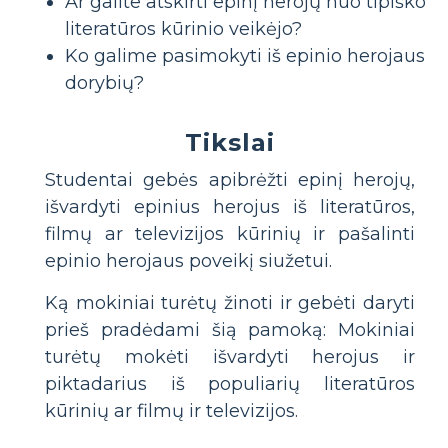
Ar galite atskirti epinį herojų nuo tipiško
literatūros kūrinio veikėjo?
Ko galime pasimokyti iš epinio herojaus
dorybių?
Tikslai
Studentai gebės apibrėžti epinį herojų,
išvardyti epinius herojus iš literatūros,
filmų ar televizijos kūrinių ir pašalinti
epinio herojaus poveikį siužetui.
Ką mokiniai turėtų žinoti ir gebėti daryti
prieš pradėdami šią pamoką: Mokiniai
turėtų mokėti išvardyti herojus ir
piktadarius iš populiarių literatūros
kūrinių ar filmų ir televizijos.