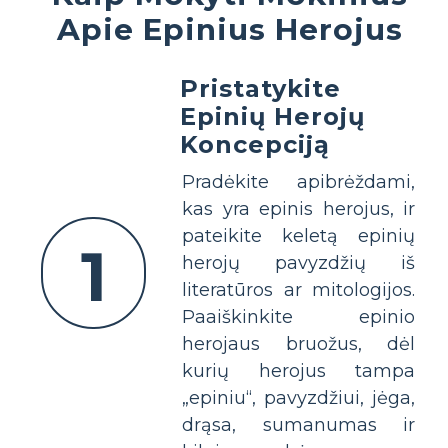
Apie Epinius Herojus
Pristatykite
Epinių Herojų
Koncepciją
Pradėkite apibrėždami,
kas yra epinis herojus, ir
pateikite keletą epinių
1
herojų pavyzdžių iš
literatūros ar mitologijos.
Paaiškinkite epinio
herojaus bruožus, dėl
kurių herojus tampa
„epiniu“, pavyzdžiui, jėga,
drąsa, sumanumas ir