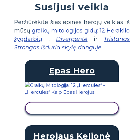
Susijusi veikla
Peržiūrėkite šias epines herojų veiklas iš
mūsų
graikų mitologijos gidų: 12 Heraklio
žygdarbių
,
Divergentė
ir
Tristanas
Strongas išduria skylę danguje
.
Epas Hero
PERŽIŪRĖTI VEIKLĄ
Herojaus Kelionė