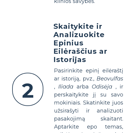
kilnios savybės.
Skaitykite ir
Analizuokite
Epinius
Eilėraščius ar
Istorijas
Pasirinkite epinį eilėraštį
ar istoriją, pvz.,
Beovulfas
2
,
Iliada
arba
Odisėja
, ir
perskaitykite jį su savo
mokiniais. Skatinkite juos
užsirašyti ir analizuoti
pasakojimą skaitant.
Aptarkite epo temas,