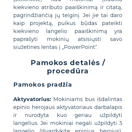
kiekvieno atributo paaiškinimą ir citatą,
pagrindžiančią jų teiginį. Jei jie tai daro
kaip projektą, puikus būdas pateikti
kiekvieno langelio paaiškinimą yra
paprašyti mokinių atsisiųsti savo
siužetines lentas į „PowerPoint“.
Pamokos detalės /
procedūra
Pamokos pradžia
Aktyvatorius:
Mokiniams bus išdalintas
epinio herojaus aktyvatoriaus darbalapis
ir nurodyta kuo geriau užpildyti
langelius. Jei mokiniai negali užpildyti 3
langelio (Išvardykite epinius herojus),