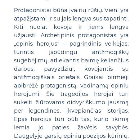
Protagonistai būna įvairių rūšių. Vieni yra
atpažįstami ir su jais lengva susitapatinti.
Kiti nuolat kovoja ir jiems lengva
užjausti. Archetipinis protagonistas yra
„epinis herojus“ – pagrindinis veikėjas,
turintis įspūdingų antžmogiškų
sugebėjimų, atliekantis baimę keliančius
darbus, pavyzdžiui, kovojantis su
antžmogiškais priešais. Graikai pirmieji
apibrėžė protagonistą, vadinamą epiniu
herojumi. Šie tragedijos herojai turi
sukelti žiūrovams didvyriškumo jausmą
per legendines, įkvepiančias istorijas.
Epas herojus turi būti tas, kurio likimą
lemia jo paties žavėtis savybės.
Daugelyje garsių epinių poezijos kūrinių,