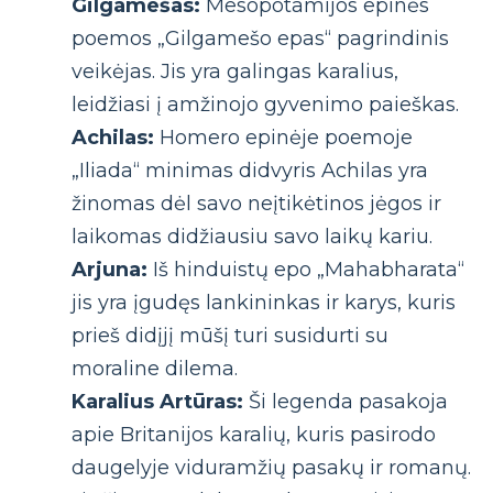
Gilgamešas:
Mesopotamijos epinės
poemos „Gilgamešo epas“ pagrindinis
veikėjas. Jis yra galingas karalius,
leidžiasi į amžinojo gyvenimo paieškas.
Achilas:
Homero epinėje poemoje
„Iliada“ minimas didvyris Achilas yra
žinomas dėl savo neįtikėtinos jėgos ir
laikomas didžiausiu savo laikų kariu.
Arjuna:
Iš hinduistų epo „Mahabharata“
jis yra įgudęs lankininkas ir karys, kuris
prieš didįjį mūšį turi susidurti su
moraline dilema.
Karalius Artūras:
Ši legenda pasakoja
apie Britanijos karalių, kuris pasirodo
daugelyje viduramžių pasakų ir romanų.