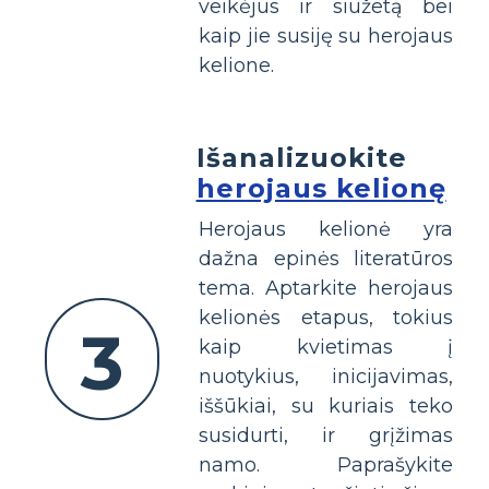
veikėjus ir siužetą bei
kaip jie susiję su herojaus
kelione.
Išanalizuokite
herojaus kelionę
Herojaus kelionė yra
dažna epinės literatūros
tema. Aptarkite herojaus
kelionės etapus, tokius
3
kaip kvietimas į
nuotykius, inicijavimas,
iššūkiai, su kuriais teko
susidurti, ir grįžimas
namo. Paprašykite