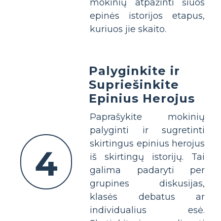
mokinių atpažinti šiuos
epinės istorijos etapus,
kuriuos jie skaito.
Palyginkite ir
Supriešinkite
Epinius Herojus
Paprašykite mokinių
palyginti ir sugretinti
skirtingus epinius herojus
4
iš skirtingų istorijų. Tai
galima padaryti per
grupines diskusijas,
klasės debatus ar
individualius esė.