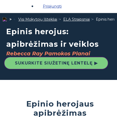
Prisijungti
Visi Mokytojų Ištekliai
ELA Straipsniai
Epinis heroj
Epinis herojus:
apibrėžimas ir veiklos
Rebecca Ray Pamokos Planai
SUKURKITE SIUŽETINĘ LENTELĘ ▶
Epinio herojaus
apibrėžimas