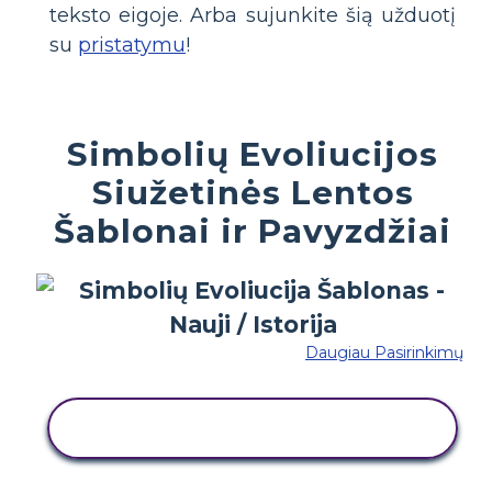
teksto eigoje. Arba sujunkite šią užduotį
su
pristatymu
!
Simbolių Evoliucijos
Siužetinės Lentos
Šablonai ir Pavyzdžiai
Daugiau Pasirinkimų
NUKOPIJUOKITE ŠIĄ SIUŽETINĘ
LENTĄ