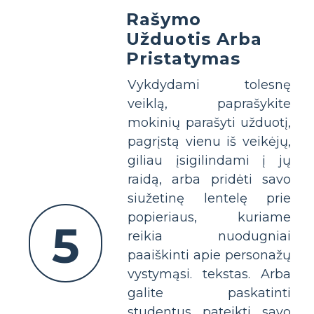
Rašymo
Užduotis Arba
Pristatymas
Vykdydami tolesnę
veiklą, paprašykite
mokinių parašyti užduotį,
pagrįstą vienu iš veikėjų,
giliau įsigilindami į jų
raidą, arba pridėti savo
siužetinę lentelę prie
popieriaus, kuriame
5
reikia nuodugniai
paaiškinti apie personažų
vystymąsi. tekstas. Arba
galite paskatinti
studentus pateikti savo