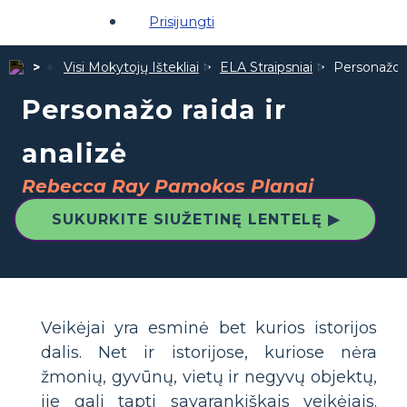
Prisijungti
Visi Mokytojų Ištekliai
ELA Straipsniai
Personažo ra
Personažo raida ir
analizė
Rebecca Ray Pamokos Planai
SUKURKITE SIUŽETINĘ LENTELĘ ▶
Veikėjai yra esminė bet kurios istorijos
dalis. Net ir istorijose, kuriose nėra
žmonių, gyvūnų, vietų ir negyvų objektų,
jie gali tapti savarankiškais veikėjais.