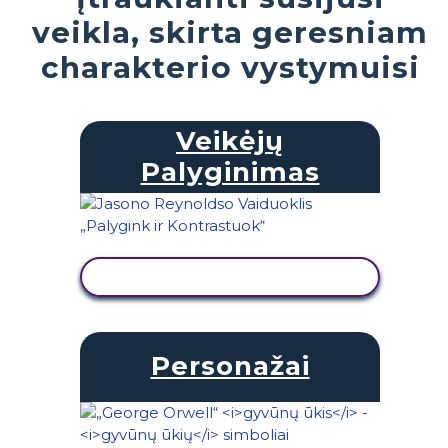
veikla, skirta geresniam
charakterio vystymuisi
Veikėjų
Palyginimas
PERŽIŪRĖTI VEIKLĄ
Personažai