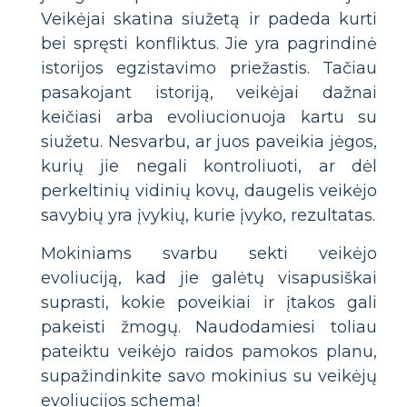
Veikėjai skatina siužetą ir padeda kurti
bei spręsti konfliktus. Jie yra pagrindinė
istorijos egzistavimo priežastis. Tačiau
pasakojant istoriją, veikėjai dažnai
keičiasi arba evoliucionuoja kartu su
siužetu. Nesvarbu, ar juos paveikia jėgos,
kurių jie negali kontroliuoti, ar dėl
perkeltinių vidinių kovų, daugelis veikėjo
savybių yra įvykių, kurie įvyko, rezultatas.
Mokiniams svarbu sekti veikėjo
evoliuciją, kad jie galėtų visapusiškai
suprasti, kokie poveikiai ir įtakos gali
pakeisti žmogų. Naudodamiesi toliau
pateiktu veikėjo raidos pamokos planu,
supažindinkite savo mokinius su veikėjų
evoliucijos schema!