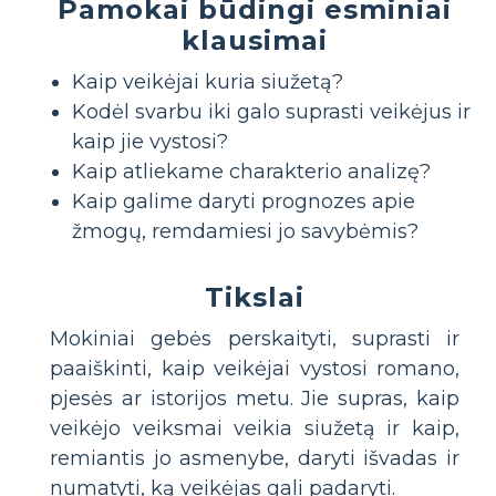
Pamokai būdingi esminiai
klausimai
Kaip veikėjai kuria siužetą?
Kodėl svarbu iki galo suprasti veikėjus ir
kaip jie vystosi?
Kaip atliekame charakterio analizę?
Kaip galime daryti prognozes apie
žmogų, remdamiesi jo savybėmis?
Tikslai
Mokiniai gebės perskaityti, suprasti ir
paaiškinti, kaip veikėjai vystosi romano,
pjesės ar istorijos metu. Jie supras, kaip
veikėjo veiksmai veikia siužetą ir kaip,
remiantis jo asmenybe, daryti išvadas ir
numatyti, ką veikėjas gali padaryti.