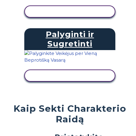
PERŽIŪRĖTI VEIKLĄ
Palyginti ir
Sugretinti
PERŽIŪRĖTI VEIKLĄ
Kaip Sekti Charakterio
Raidą