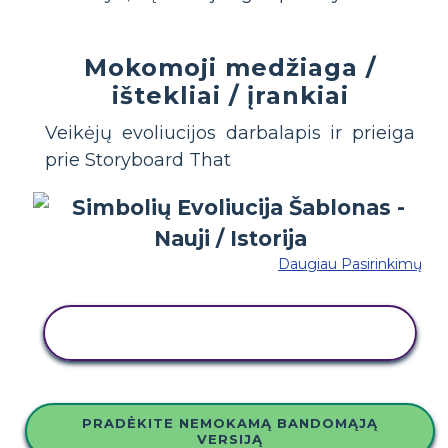
Mokomoji medžiaga /
ištekliai / įrankiai
Veikėjų evoliucijos darbalapis ir prieiga
prie Storyboard That
Daugiau Pasirinkimų
NUKOPIJUOKITE ŠIĄ SIUŽETINĘ
LENTĄ
PRADĖKITE NEMOKAMĄ BANDOMĄJĄ
VERSIJĄ