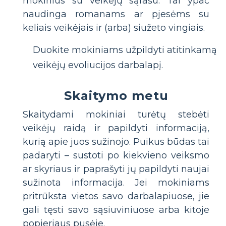
mokinius su veikėjų sąrašu. Tai ypač
naudinga romanams ar pjesėms su
keliais veikėjais ir (arba) siužeto vingiais.
Duokite mokiniams užpildyti atitinkamą
veikėjų evoliucijos darbalapį.
Skaitymo metu
Skaitydami mokiniai turėtų stebėti
veikėjų raidą ir papildyti informaciją,
kurią apie juos sužinojo. Puikus būdas tai
padaryti – sustoti po kiekvieno veiksmo
ar skyriaus ir paprašyti jų papildyti naujai
sužinota informacija. Jei mokiniams
pritrūksta vietos savo darbalapiuose, jie
gali tęsti savo sąsiuviniuose arba kitoje
popieriaus pusėje.