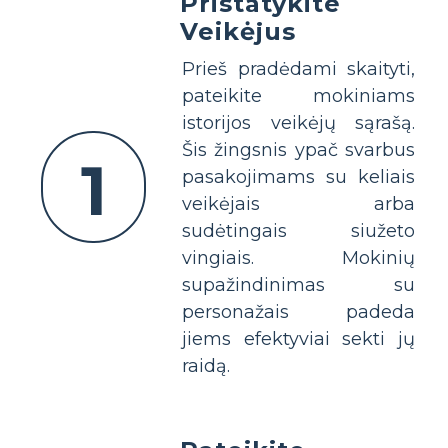
Pristatykite
Veikėjus
Prieš pradėdami skaityti,
pateikite mokiniams
istorijos veikėjų sąrašą.
Šis žingsnis ypač svarbus
1
pasakojimams su keliais
veikėjais arba
sudėtingais siužeto
vingiais. Mokinių
supažindinimas su
personažais padeda
jiems efektyviai sekti jų
raidą.