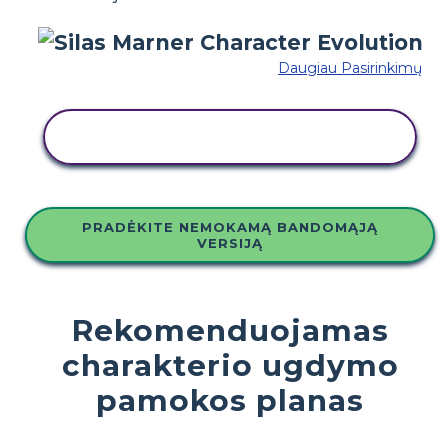
Daugiau Pasirinkimų
NUKOPIJUOKITE ŠIĄ SIUŽETINĘ
LENTĄ
PRADĖKITE NEMOKAMĄ BANDOMĄJĄ
VERSIJĄ
Rekomenduojamas
charakterio ugdymo
pamokos planas