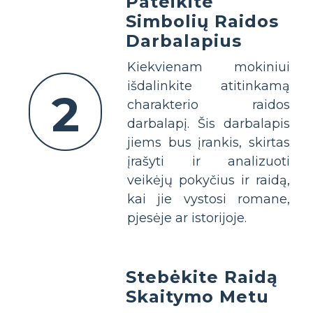
Pateikite
Simbolių Raidos
Darbalapius
Kiekvienam mokiniui
išdalinkite atitinkamą
2
charakterio raidos
darbalapį. Šis darbalapis
jiems bus įrankis, skirtas
įrašyti ir analizuoti
veikėjų pokyčius ir raidą,
kai jie vystosi romane,
pjesėje ar istorijoje.
Stebėkite Raidą
Skaitymo Metu