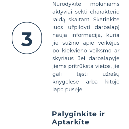
Nurodykite mokiniams
aktyviai sekti charakterio
raidą skaitant. Skatinkite
juos užpildyti darbalapį
3
nauja informacija, kurią
jie sužino apie veikėjus
po kiekvieno veiksmo ar
skyriaus. Jei darbalapyje
jiems pritrūksta vietos, jie
gali tęsti užrašų
knygelėse arba kitoje
lapo pusėje.
Palyginkite ir
Aptarkite