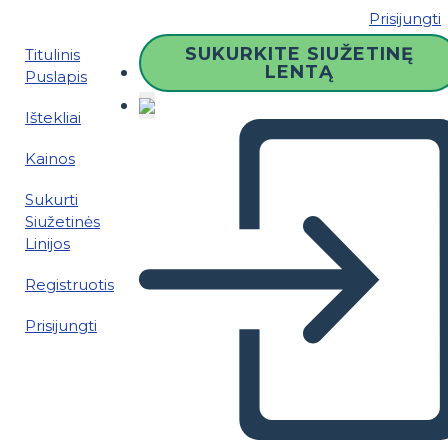
Prisijungti
SUKURKITE SIUŽETINĘ
Titulinis
LENTĄ
Puslapis
Ištekliai
Kainos
Sukurti
Siužetinės
Linijos
Registruotis
Prisijungti