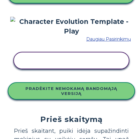
Daugiau Pasirinkimų
NUKOPIJUOKITE ŠIĄ SIUŽETINĘ
LENTĄ
PRADĖKITE NEMOKAMĄ BANDOMĄJĄ
VERSIJĄ
Prieš skaitymą
Prieš skaitant, puiki idėja supažindinti