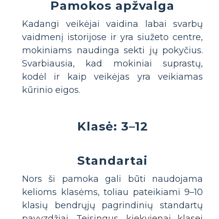
Pamokos apžvalga
Kadangi veikėjai vaidina labai svarbų
vaidmenį istorijose ir yra siužeto centre,
mokiniams naudinga sekti jų pokyčius.
Svarbiausia, kad mokiniai suprastų,
kodėl ir kaip veikėjas yra veikiamas
kūrinio eigos.
Klasė: 3–12
Standartai
Nors ši pamoka gali būti naudojama
kelioms klasėms, toliau pateikiami 9–10
klasių bendrųjų pagrindinių standartų
pavyzdžiai. Teisingus, kiekvienai klasei