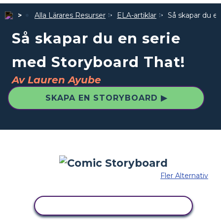
Alla Lärares Resurser
ELA-artiklar
Så skapar du e
Så skapar du en serie
med Storyboard That!
Av Lauren Ayube
SKAPA EN STORYBOARD ▶
Fler Alternativ
KOPIERA DENNA STORYBOARD