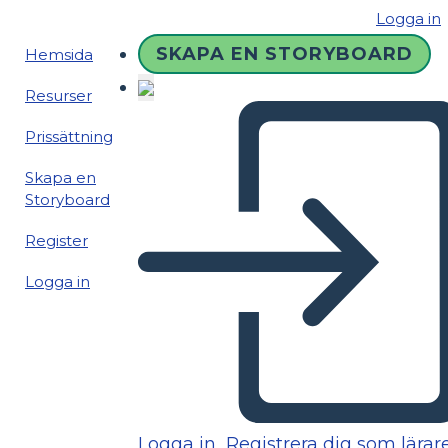
Logga in
SKAPA EN STORYBOARD
Hemsida
Resurser
Prissättning
Skapa en
Storyboard
Register
Logga in
Logga in
Registrera dig som lärar