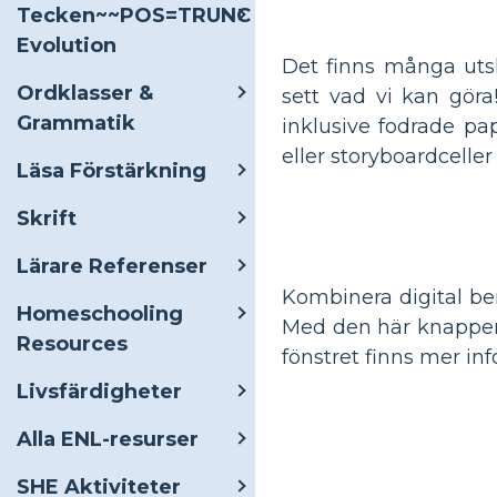
Tecken~~POS=TRUNC
Evolution
Det finns många utskr
Ordklasser &
sett vad vi kan göra!
Grammatik
inklusive fodrade pa
eller storyboardceller
Läsa Förstärkning
Skrift
Lärare Referenser
Kombinera digital be
Homeschooling
Med den här knappen k
Resources
fönstret finns mer inf
Livsfärdigheter
Alla ENL-resurser
SHE Aktiviteter