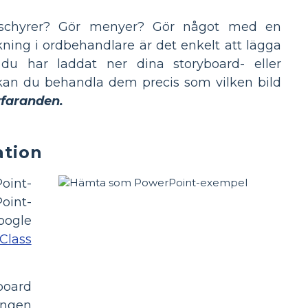
roschyrer? Gör menyer? Gör något med en
ning i ordbehandlare är det enkelt att lägga
r du har laddat ner dina storyboard- eller
 kan du behandla dem precis som vilken bild
rfaranden.
ation
oint-
oint-
oogle
Class
board
ingen