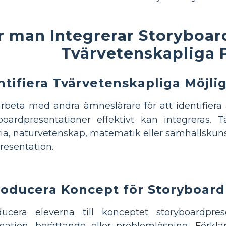
r man Integrerar Storyboar
Tvärvetenskapliga 
ntifiera Tvärvetenskapliga Möjli
beta med andra ämneslärare för att identifiera
yboardpresentationer effektivt kan integreras
ria, naturvetenskap, matematik eller samhällskun
resentation.
roducera Koncept för Storyboar
oducera eleverna till konceptet storyboardpre