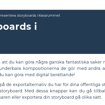
resentera storyboards i klassrummet
boards i
s att du kan göra några ganska fantastiska saker 
nderbara kompositionerna de gör med andra a
d du kan göra med digital berättande!
t på de exportalternativ du har för dina offentliga
storyboard. Med dessa knappar kan du gå tillbak
saren eller exportera din storyboard på olika sätt.