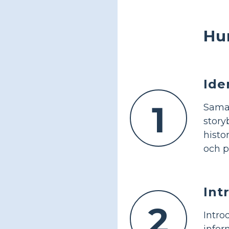
Hu
Ide
1
Samar
stor
histo
och p
Int
2
Intr