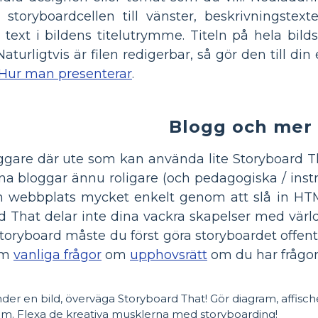
storyboardcellen till vänster, beskrivningstexten
 text i bildens titelutrymme. Titeln på hela bild
Naturligtvis är filen redigerbar, så gör den till din
Hur man presenterar
.
Blogg och mer
are där ute som kan använda lite Storyboard That
ina bloggar ännu roligare (och pedagogiska / inst
n webbplats mycket enkelt genom att slå in HTML
rd That delar inte dina vackra skapelser med vär
oryboard måste du först göra storyboardet offentl
m
vanliga frågor
om
upphovsrätt
om du har frågo
der en bild, överväga Storyboard That! Gör diagram, affisch
srum. Flexa de kreativa musklerna med storyboarding!