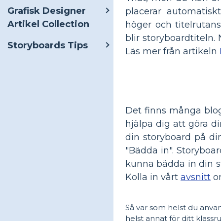
Grafisk Designer
placerar automatiskt 
Artikel Collection
höger och titelrutans
blir storyboardtiteln. 
Storyboards Tips
Läs mer från artikeln
Det finns många blogg
hjälpa dig att göra d
din storyboard på di
"Bädda in". Storyboa
kunna bädda in din st
Kolla in vårt
avsnitt
o
Så var som helst du använ
helst annat för ditt klas