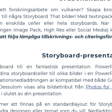
r ett forskningsarbete om vulkaner? Skapa b
till några Storyboard That bilder! Med textinpack
gen enskilda celler eller hela storyboards. Nä
tingen Image Pack, High Res eller Social Media)
tt följa lämpliga tillskrivnings- och citeringsfö
Storyboard-present
board till en fantastisk presentation. PowerP
na storyboardceller till olika bilder i en PowerP
ntationsnedladdningen är kompatibel med både G
Dessutom visas alla bildattribut från
Photos for 
 i slutet av din presentation.
er att finnas på en standardlayout för Story
dra designen eller temat som du vill. Nedladdn