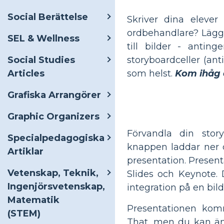
Social Berättelse
Skriver dina eleve
ordbehandlare? Lägg 
SEL & Wellness
till bilder - antin
Social Studies
storyboardceller (an
Articles
som helst.
Kom ihåg a
Grafiska Arrangörer
Graphic Organizers
Förvandla din story
Specialpedagogiska
knappen laddar ner di
Artiklar
presentation. Prese
Vetenskap, Teknik,
Slides och Keynote. 
Ingenjörsvetenskap,
integration på en bild
Matematik
Presentationen komm
(STEM)
That, men du kan än