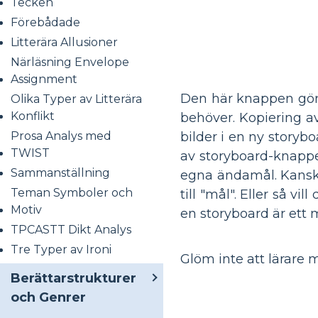
Tecken
Förebådade
Litterära Allusioner
Närläsning Envelope
Assignment
Den här knappen gör e
Olika Typer av Litterära
Konflikt
behöver. Kopiering av
Prosa Analys med
bilder i en ny story
TWIST
av storyboard-knappen
Sammanställning
egna ändamål. Kanske 
Teman Symboler och
till "mål". Eller så 
Motiv
en storyboard är ett m
TPCASTT Dikt Analys
Tre Typer av Ironi
Glöm inte att lärare
Berättarstrukturer
och Genrer