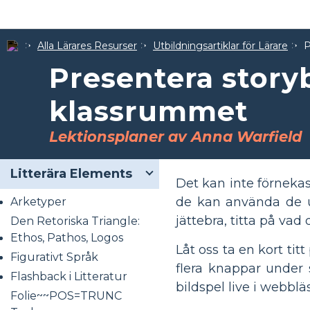
Alla Lärares Resurser
Utbildningsartiklar för Lärare
P
Presentera story
klassrummet
Lektionsplaner av Anna Warfield
Litterära Elements
Det kan inte förneka
de kan använda de u
Arketyper
jättebra, titta på va
Den Retoriska Triangle:
Ethos, Pathos, Logos
Låt oss ta en kort tit
Figurativt Språk
flera knappar under 
Flashback i Litteratur
bildspel live i webblä
Folie~~POS=TRUNC