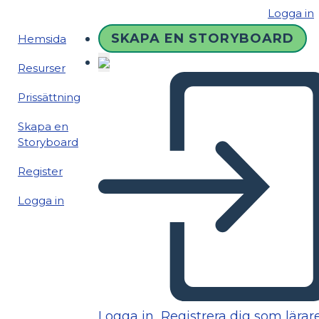
Logga in
SKAPA EN STORYBOARD
Hemsida
Resurser
Prissättning
Skapa en
Storyboard
Register
Logga in
Logga in
Registrera dig som lärar