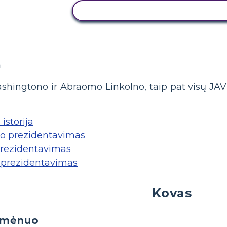
NUKOPIJUOKITE ŠIĄ SIUŽETINĘ
a
shingtono ir Abraomo Linkolno, taip pat visų JA
istorija
o prezidentavimas
rezidentavimas
prezidentavimas
Kovas
s mėnuo