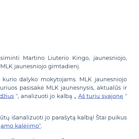
siminti Martino Liuterio Kingo, jaunesniojo,
, MLK jaunesniojo gimtadienį.
t kurio dalyko mokytojams. MLK jaunesniojo
už kuriuos pasisakė MLK jaunesnysis, aktualūs ir
džius
“, analizuoti jo kalbą „
Aš turiu svajonę
“
tų išanalizuoti jo parašytą kalbą! Štai puikus
ngamo kalėjimo“
.