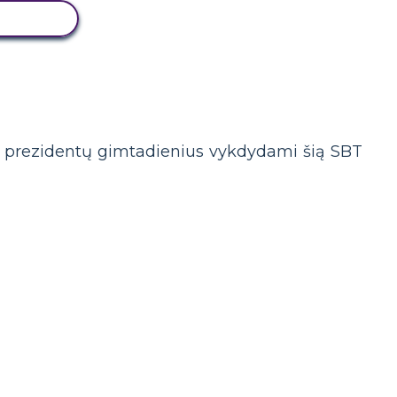
 LENTĄ
V prezidentų gimtadienius vykdydami šią SBT