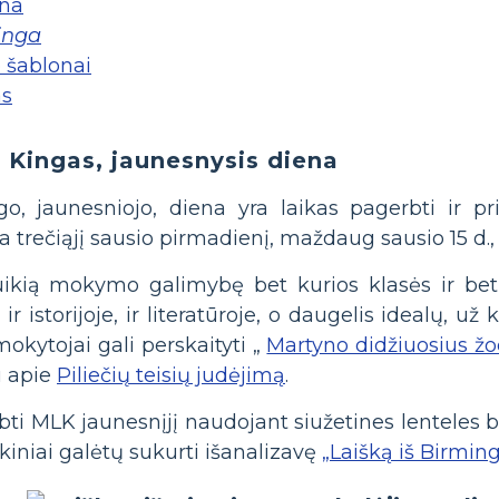
na
linga
o šablonai
as
s Kingas, jaunesnysis diena
go, jaunesniojo, diena yra laikas pagerbti ir pri
a trečiąjį sausio pirmadienį, maždaug sausio 15 d.
puikią mokymo galimybę bet kurios klasės ir be
ir istorijoje, ir literatūroje, o daugelis idealų, 
mokytojai gali perskaityti „
Martyno didžiuosius žo
u apie
Piliečių teisių judėjimą
.
ti MLK jaunesnįjį naudojant siužetines lenteles bū
iniai galėtų sukurti išanalizavę
„Laišką iš Birmi