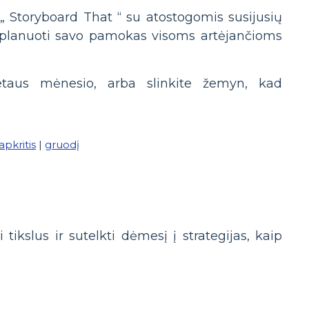
„ Storyboard That “ su atostogomis susijusių
 planuoti savo pamokas visoms artėjančioms
etaus mėnesio, arba slinkite žemyn, kad
lapkritis
|
gruodį
ikslus ir sutelkti dėmesį į strategijas, kaip