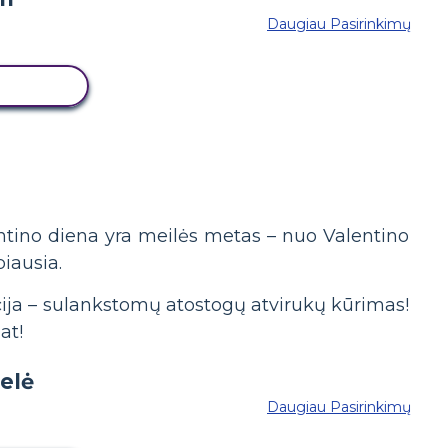
Daugiau Pasirinkimų
 LENTĄ
ntino diena yra meilės metas – nuo Valentino
iausia.
ija – sulankstomų atostogų atvirukų kūrimas!
at!
Daugiau Pasirinkimų