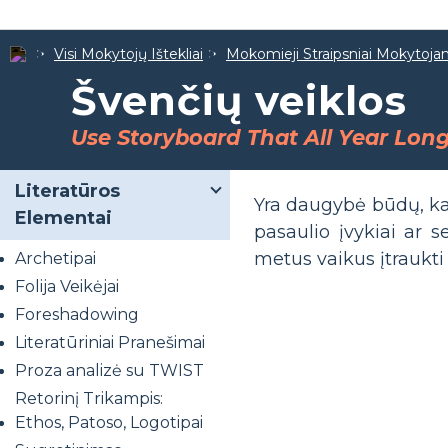
Visi Mokytojų Ištekliai
Mokomieji Straipsniai Mokytoj
Švenčių veiklos
Use Storyboard That All Year Lon
Literatūros
Yra daugybė būdų, kaip
Elementai
pasaulio įvykiai ar
metus vaikus įtraukti
Archetipai
Folija Veikėjai
Foreshadowing
Literatūriniai Pranešimai
Proza analizė su TWIST
Retorinį Trikampis:
Ethos, Patoso, Logotipai