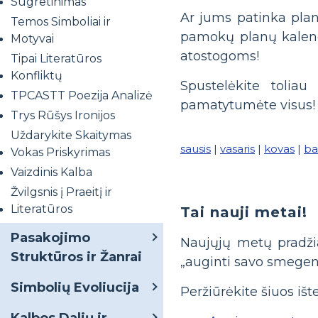
Sugretinimas
Ar jums patinka plan
Temos Simboliai ir
pamokų planų kalend
Motyvai
atostogoms!
Tipai Literatūros
Konfliktų
Spustelėkite tolia
TPCASTT Poezija Analizė
pamatytumėte visus!
Trys Rūšys Ironijos
Uždarykite Skaitymas
sausis
|
vasaris
|
kovas
|
ba
Vokas Priskyrimas
Vaizdinis Kalba
Žvilgsnis į Praeitį ir
Literatūros
Tai nauji metai!
Pasakojimo
Naujųjų metų pradžia 
Struktūros ir Žanrai
„auginti savo smegeni
Simbolių Evoliucija
Peržiūrėkite šiuos ište