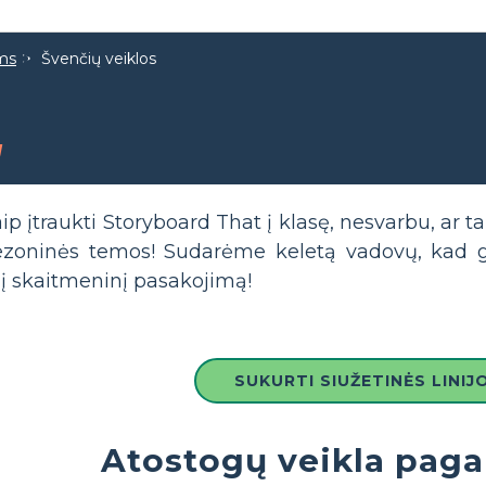
ams
Švenčių veiklos
g
 įtraukti Storyboard That į klasę, nesvarbu, ar tai
 sezoninės temos! Sudarėme keletą vadovų, kad 
 į skaitmeninį pasakojimą!
SUKURTI SIUŽETINĖS LINIJ
Atostogų veikla paga