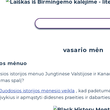
NUKOPIJUOKITE ŠIĄ SIUŽETINĘ
vasario mėn
ijos mėnuo
osios istorijos mėnuo Jungtinėse Valstijose ir Ka
iamas spalį?
Juodosios istorijos mėnesio veikla
, kad padėtumėt
įvykius ir apmąstyti didesnes praeities ir dabartie