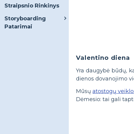
Straipsnio Rinkinys
Storyboarding
Patarimai
Valentino diena
Yra daugybė būdų, ka
dienos dovanojimo vi
Mūsų
atostogų veikl
Dėmesio: tai gali tap