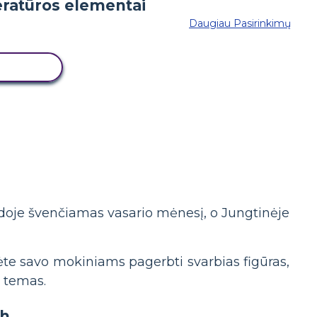
Daugiau Pasirinkimų
 LENTĄ
nadoje švenčiamas vasario mėnesį, o Jungtinėje
e savo mokiniams pagerbti svarbias figūras,
s temas.