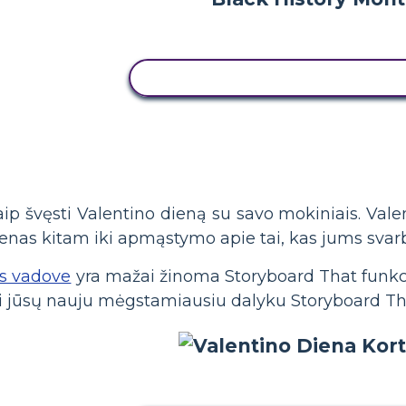
NUKOPIJUOKITE ŠIĄ SIUŽETINĘ
ip švęsti Valentino dieną su savo mokiniais. Vale
enas kitam iki apmąstymo apie tai, kas jums svarb
os vadove
yra mažai žinoma Storyboard That funkc
ti jūsų nauju mėgstamiausiu dalyku Storyboard Th