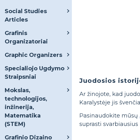
Social Studies
Articles
Grafinis
Organizatoriai
Graphic Organizers
Specialiojo Ugdymo
Straipsniai
Juodosios istor
Mokslas,
Ar žinojote, kad juod
technologijos,
Karalystėje jis švenč
inžinerija,
Pasinaudokite mūsų
Matematika
suprasti svarbiausius 
(STEM)
Grafinio Dizaino