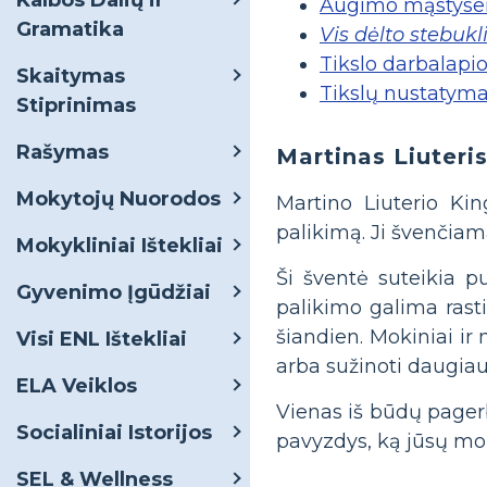
Kalbos Dalių ir
Augimo mąstyse
Gramatika
Vis dėlto stebuk
Tikslo darbalapi
Skaitymas
Tikslų nustatym
Stiprinimas
Rašymas
Martinas Liuteri
Mokytojų Nuorodos
Martino Liuterio Kin
palikimą. Ji švenčiam
Mokykliniai Ištekliai
Ši šventė suteikia 
Gyvenimo Įgūdžiai
palikimo galima rasti 
šiandien. Mokiniai ir 
Visi ENL Ištekliai
arba sužinoti daugia
ELA Veiklos
Vienas iš būdų pagerb
Socialiniai Istorijos
pavyzdys, ką jūsų mok
SEL & Wellness