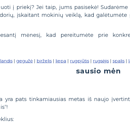
uoti į priekį? Jei taip, jums pasisekė! Sudarėme 
orių, įskaitant mokinių veiklą, kad galėtumėte
u esantį mėnesį, kad pereitumėte prie konkr
landis
|
gegužė
|
birželis
|
liepa
|
rugpjūtis
|
rugsėjis
|
spalis
|
sausio mėn
yra pats tinkamiausias metas iš naujo įvertinti t
s“!
klius: