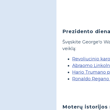
Prezidento dien
Švęskite George'o Wa
veiklą:
Revoliucinio karo 
Abraomo Linkoln
Hario Trumano p
Ronaldo Regano 
Moterų istorijo