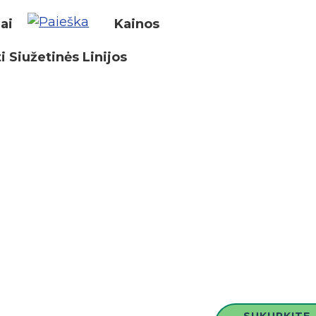
iai
Kainos
i Siužetinės Linijos