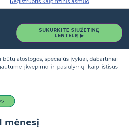
Registruotis kaip fizinis asmuo
SUKURKITE SIUŽETINĘ
LENTELĘ ▶
 būtų atostogos, specialūs įvykiai, dabartiniai
gautume įkvėpimo ir pasiūlymų, kaip ištisus
OS
l mėnesį