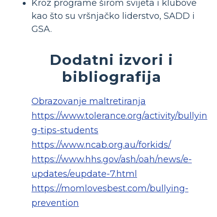
Kroz programe širom svijeta i klubove
kao što su vršnjačko liderstvo, SADD i
GSA.
Dodatni izvori i
bibliografija
Obrazovanje maltretiranja
https://www.tolerance.org/activity/bullyin
g-tips-students
https://www.ncab.org.au/forkids/
https://www.hhs.gov/ash/oah/news/e-
updates/eupdate-7.html
https://momlovesbest.com/bullying-
prevention