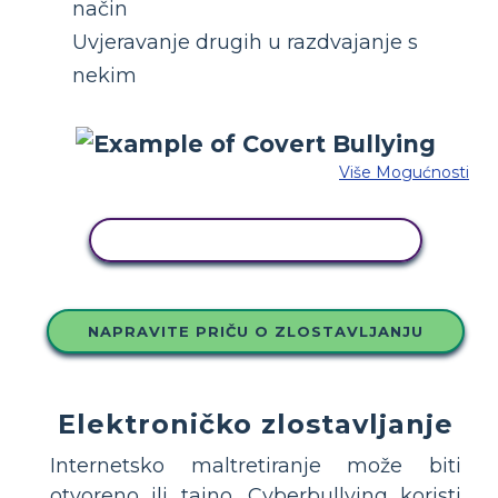
način
Uvjeravanje drugih u razdvajanje s
nekim
Više Mogućnosti
KOPIRAJ OVU STORYBOARD
NAPRAVITE PRIČU O ZLOSTAVLJANJU
Elektroničko zlostavljanje
Internetsko maltretiranje može biti
otvoreno ili tajno. Cyberbullying koristi