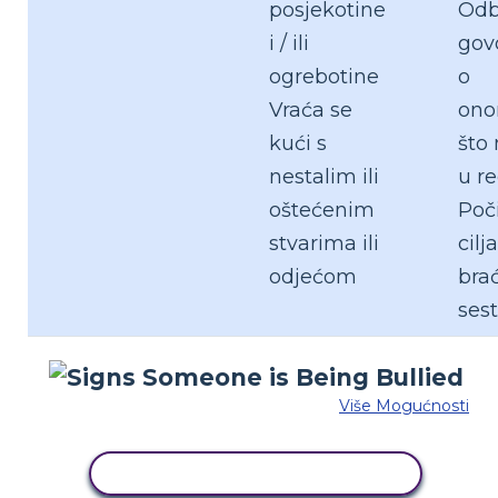
posjekotine
Odb
i / ili
govo
ogrebotine
o
Vraća se
on
kući s
što 
nestalim ili
u r
oštećenim
Poč
stvarima ili
cilja
odjećom
brać
sest
Više Mogućnosti
KOPIRAJ OVU STORYBOARD