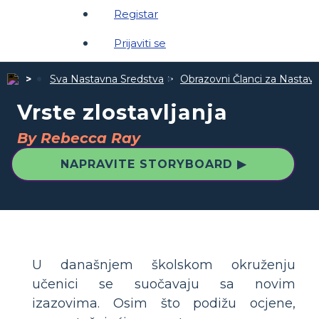
Registar
Prijaviti se
Sva Nastavna Sredstva
Obrazovni Članci za Nastav
Vrste zlostavljanja
By Rebecca Ray
NAPRAVITE STORYBOARD ▶
U današnjem školskom okruženju
učenici se suočavaju sa novim
izazovima. Osim što podižu ocjene,