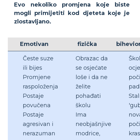
Evo nekoliko promjena koje biste
mogli primijetiti kod djeteta koje je
zlostavljano.
Emotivan
fizička
bihevio
Česte suze
Obrazac da
Ško
ili bijes
se osjećate
ocj
Promjene
loše i da ne
poč
raspoloženja
želite
pad
Postaje
pohađati
Sta
povučena
školu
'gub
Postaje
Ima
nova
agresivan i
neobjašnjive
poč
nerazuman
modrice,
kras