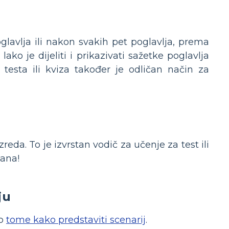
glavlja ili nakon svakih pet poglavlja, prema
 je dijeliti i prikazivati ​​sažetke poglavlja
 testa ili kviza također je odličan način za
eda. To je izvrstan vodič za učenje za test ili
mana!
ju
 o
tome kako predstaviti scenarij
.