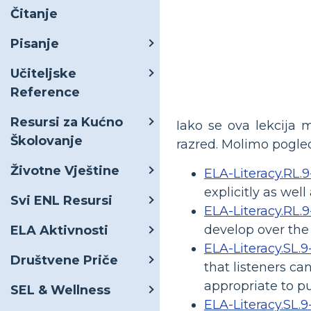
Čitanje
Pisanje
Učiteljske
Reference
Resursi za Kućno
Iako se ova lekcija m
Školovanje
razred. Molimo pogled
Životne Vještine
ELA-Literacy.RL.9-
explicitly as wel
Svi ENL Resursi
ELA-Literacy.RL.9
develop over the 
ELA Aktivnosti
ELA-Literacy.SL.9
Društvene Priče
that listeners ca
appropriate to p
SEL & Wellness
ELA-Literacy.SL.9-