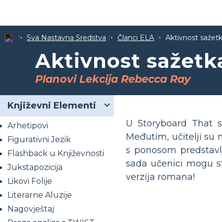
Sva Nastavna Sredstva
Članci ELA
Aktivnost sažetk
Aktivnost sažetk
Planovi Lekcija Rebecca Ray
Književni Elementi
U Storyboard That s
Arhetipovi
Međutim, učitelji su 
Figurativni Jezik
s ponosom predstavlj
Flashback u Književnosti
sada učenici mogu stv
Jukstapozicija
verzija romana!
Likovi Folije
Literarne Aluzije
Nagovještaj