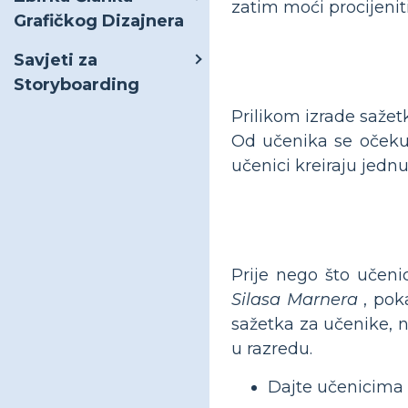
zatim moći procijeniti 
Grafičkog Dizajnera
Savjeti za
Storyboarding
Prilikom izrade sažet
Od učenika se očekuj
učenici kreiraju jednu
Prije nego što učenic
Silasa Marnera
, poka
sažetka za učenike, n
u razredu.
Dajte učenicima r