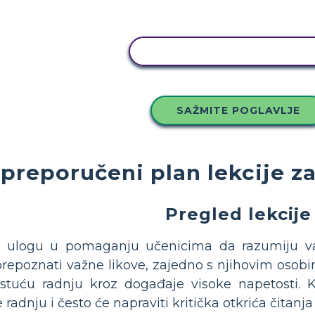
KOPIRAJ OVU STORYBOAR
SAŽMITE POGLAVLJE
preporučeni plan lekcije za
Pregled lekcije
nu ulogu u pomaganju učenicima da razumiju va
prepoznati važne likove, zajedno s njihovim osobi
rastuću radnju kroz događaje visoke napetosti.
 radnju i često će napraviti kritička otkrića čitan