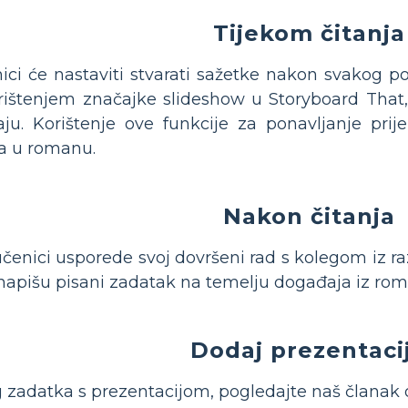
Tijekom čitanja
ici će nastaviti stvarati sažetke nakon svakog po
ištenjem značajke slideshow u Storyboard That, lako
aju. Korištenje ove funkcije za ponavljanje prije
a u romanu.
Nakon čitanja
čenici usporede svoj dovršeni rad s kolegom iz razr
napišu pisani zadatak na temelju događaja iz ro
Dodaj prezentaci
 zadatka s prezentacijom, pogledajte naš članak