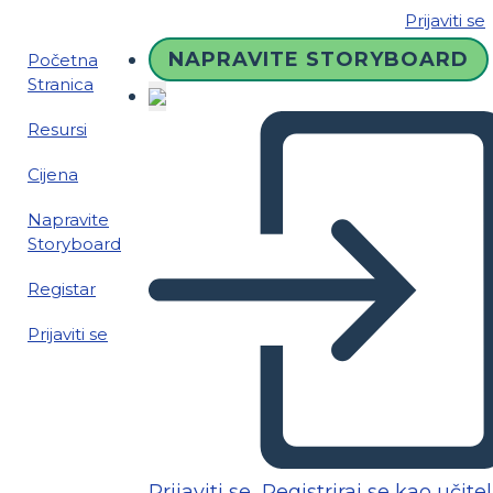
Prijaviti se
NAPRAVITE STORYBOARD
Početna
Stranica
Resursi
Cijena
Napravite
Storyboard
Registar
Prijaviti se
Prijaviti se
Registriraj se kao učitel