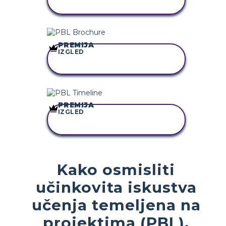
STORYBOARD
PREMIJA
IZGLED
KOPIRAJ OVU
STORYBOARD
PREMIJA
IZGLED
KOPIRAJ OVU
STORYBOARD
Kako osmisliti
učinkovita iskustva
učenja temeljena na
projektima (PBL).