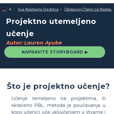
Sva Nastavna Sredstva
Obrazovni Članci za Nastav
Projektno utemeljeno
učenje
Autor: Lauren Ayube
NAPRAVITE STORYBOARD ▶
Što je projektno učenje?
Učenje temeljeno na projektima, ili
skraćeno PBL, metoda je poučavanja u
kojoj učenici uče uključenjem u stvarne i