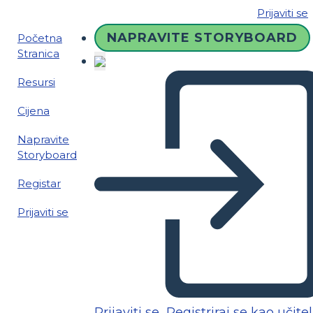
Prijaviti se
NAPRAVITE STORYBOARD
Početna
Stranica
Resursi
Cijena
Napravite
Storyboard
Registar
Prijaviti se
Prijaviti se
Registriraj se kao učitel