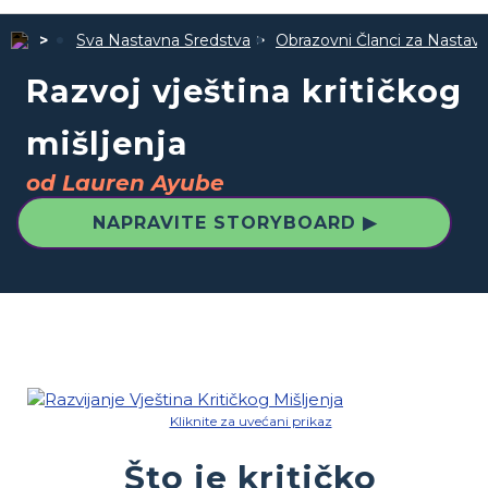
Sva Nastavna Sredstva
Obrazovni Članci za Nastav
Razvoj vještina kritičkog
mišljenja
od Lauren Ayube
NAPRAVITE STORYBOARD ▶
Kliknite za uvećani prikaz
Što je kritičko