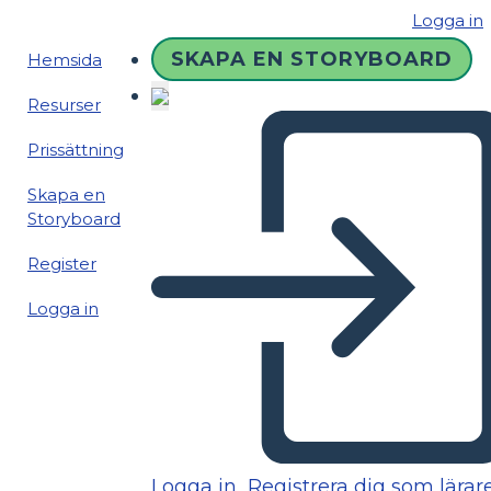
Logga in
SKAPA EN STORYBOARD
Hemsida
Resurser
Prissättning
Skapa en
Storyboard
Register
Logga in
Logga in
Registrera dig som lärar