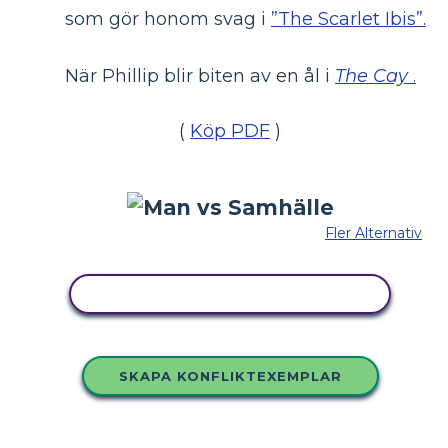
som gör honom svag i
”The Scarlet Ibis”.
När Phillip blir biten av en ål i
The Cay
.
(
Köp PDF
)
Fler Alternativ
KOPIERA DENNA STORYBOARD
SKAPA KONFLIKTEXEMPLAR