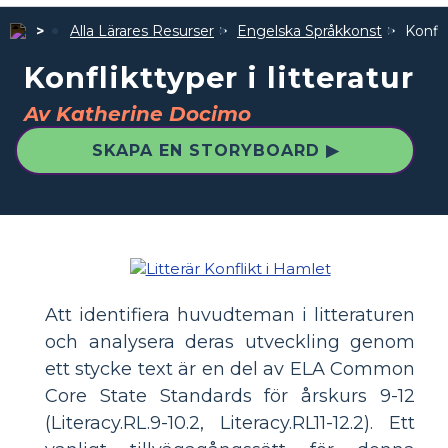
Alla Lärares Resurser
Engelska Språkkonst
Konfli
Konflikttyper i litteratur
Av Katherine Docimo
SKAPA EN STORYBOARD ▶
Att identifiera huvudteman i litteraturen
och analysera deras utveckling genom
ett stycke text är en del av ELA Common
Core State Standards för årskurs 9-12
(Literacy.RL.9-10.2, Literacy.RL11-12.2). Ett