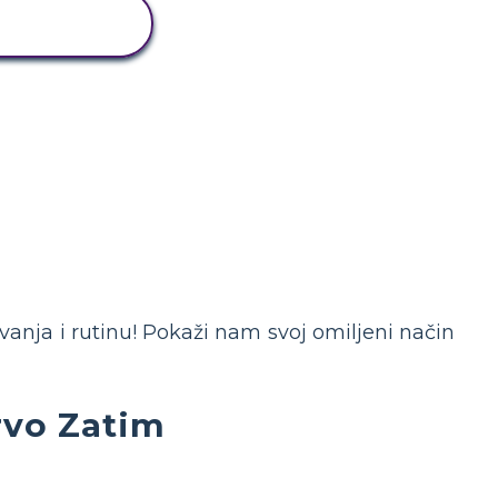
IRAJ OVU
RYBOARD
vanja i rutinu! Pokaži nam svoj omiljeni način
rvo Zatim