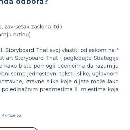
onda odbora?
, završetak zaslona itd.)
arnju rutinu)
i Storyboard That svoj vlastiti odlaskom na "
at art Storyboard That (
pogledajte Strategije
afije kako biste pomogli učenicima da razumiju
rebni samo jednostavni tekst i slike, uglavnom
dnostavne, izravne slike koje dijete može lako
te se pojedinačnim predmetima ili mjestima koja