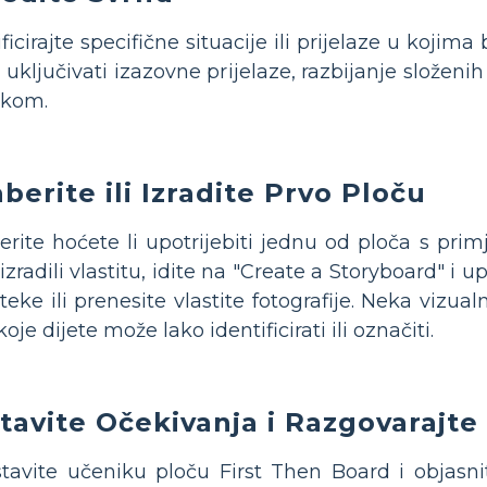
ificirajte specifične situacije ili prijelaze u koj
uključivati ​​izazovne prijelaze, razbijanje složeni
ikom.
berite ili Izradite Prvo Ploču
rite hoćete li upotrijebiti jednu od ploča s primje
 izradili vlastitu, idite na "Create a Storyboard" i 
oteke ili prenesite vlastite fotografije. Neka vizua
koje dijete može lako identificirati ili označiti.
tavite Očekivanja i Razgovarajte
tavite učeniku ploču First Then Board i objasni