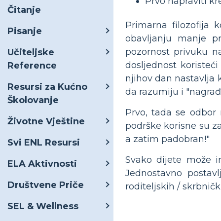
Prvo napraviti kr
Čitanje
Primarna filozofija 
Pisanje
obavljanju manje pr
pozornost privuku n
Učiteljske
dosljednost koristeći
Reference
njihov dan nastavlja 
Resursi za Kućno
da razumiju i "nagrađ
Školovanje
Prvo, tada se odbor 
Životne Vještine
podrške korisne su za
a zatim padobran!"
Svi ENL Resursi
Svako dijete može ima
ELA Aktivnosti
Jednostavno postavl
Društvene Priče
roditeljskih / skrbničk
SEL & Wellness