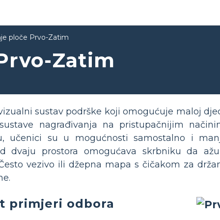
nje ploče Prvo-Zatim
 Prvo-Zatim
vizualni sustav podrške koji omogućuje maloj djec
i sustave nagrađivanja na pristupačnijim način
ju, učenici su u mogućnosti samostalno i manj
d dvaju prostora omogućava skrbniku da ažur
Često vezivo ili džepna mapa s čičakom za drža
ne.
t primjeri odbora