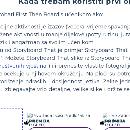
Kada trebam koristiti prvi 
probati First Then Board s učenikom ako:
eljne aktivnosti je izazov (večera, vrijeme spavanja
ožene aktivnosti u manje dijelove (potty rutinu, jut
jezik i angažman sa svojim učenikom
 od Storyboard That je primjer Storyboard That il
". Možete Storyboard That slike iz Storyboard Th
ruštvenih vještina
) ili prenesite vlastite fotogr
o se očekuje u njihovom okruženju. Na ploči su pot
orištenje odraslih i dosljednost jezika. Želite je
ti. Izbjegavajte vrlo detaljne, velike slike i drži
PREMIJA
PREMIJA
IZGLED
IZGLED