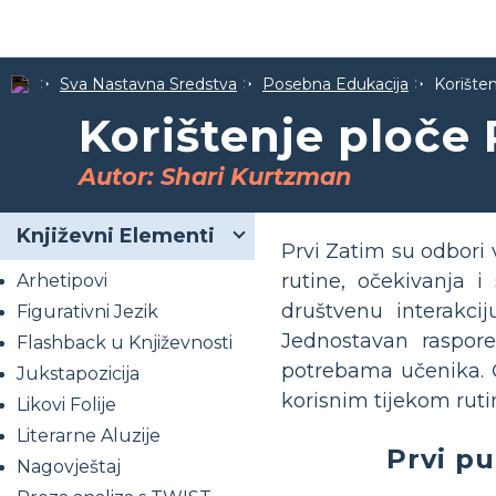
Sva Nastavna Sredstva
Posebna Edukacija
Korište
Korištenje ploče
Autor: Shari Kurtzman
Književni Elementi
Prvi Zatim su odbori 
rutine, očekivanja 
Arhetipovi
društvenu interakci
Figurativni Jezik
Jednostavan raspore
Flashback u Književnosti
potrebama učenika. 
Jukstapozicija
korisnim tijekom ruti
Likovi Folije
Literarne Aluzije
Prvi pu
Nagovještaj