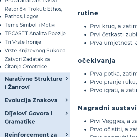
Proza analiza s TWIST
Retorički Trokut: Ethos,
rutine
Pathos, Logos
Teme Simboli i Motivi
Prvi krug, a zatim
TPCASTT Analiza Poezije
Prvi četkasti zub
Tri Vrste Ironije
Prva umjetnost, 
Vrste Književnog Sukoba
Zatvori Zadatak za
očekivanja
Čitanje Omotnice
Prva potka, zati
Narativne Strukture
Prvo pranje ruku,
i Žanrovi
Prvo igrati, a zati
Evolucija Znakova
Nagradni sustavi
Dijelovi Govora i
Prvi Veggies, a 
Gramatike
Prvo očistiti, a 
Reinforcement za