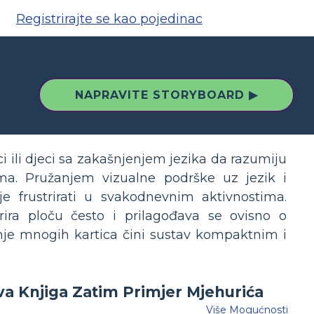
Registrirajte se kao pojedinac
NAPRAVITE STORYBOARD ▶
i ili djeci sa zakašnjenjem jezika da razumiju
ima. Pružanjem vizualne podrške uz jezik i
e frustrirati u svakodnevnim aktivnostima.
ira ploču često i prilagođava se ovisno o
nje mnogih kartica čini sustav kompaktnim i
Više Mogućnosti