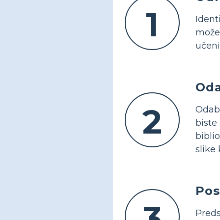
1
Ident
može 
učen
Oda
2
Odabe
biste
bibli
slike 
Pos
3
Preds