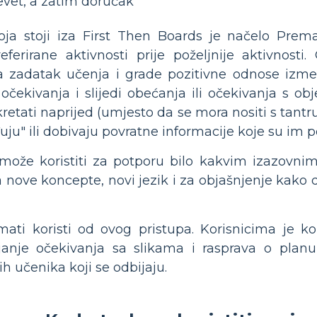
evet, a zatim doručak
koja stoji iza First Then Boards je načelo Pre
eferirane aktivnosti prije poželjnije aktivnos
a zadatak učenja i grade pozitivne odnose izme
 očekivanja i slijedi obećanja ili očekivanja s obj
kretati naprijed (umjesto da se mora nositi s tan
uju" ili dobivaju povratne informacije koje su im 
može koristiti za potporu bilo kakvim izazovnim 
 nove koncepte, novi jezik i za objašnjenje kako do
ti koristi od ovog pristupa. Korisnicima je kori
janje očekivanja sa slikama i rasprava o planu
ih učenika koji se odbijaju.