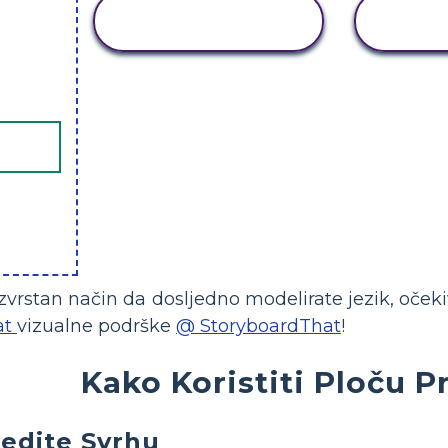
KOPIRAJ OVU
KOP
STORYBOARD
STO
zvrstan način da dosljedno modelirate jezik, očeki
at
vizualne podrške
@ StoryboardThat
!
Kako Koristiti Ploču P
edite Svrhu