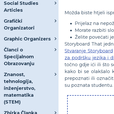
Social Studies
Articles
Možda biste htjeli is
Grafički
Prijelaz na nepož
Organizatori
Morate razbiti sl
Želite povećati 
Graphic Organizers
Storyboard That jednu
Članci o
Stvaranje Storyboard
Specijalnom
za podršku jezika i d
Obrazovanju
točno gdje ići ili št
kako bi se olakšalo k
Znanost,
prepoznati ili označi
tehnologija,
su poznata studentu.
inženjerstvo,
matematika
(STEM)
Zbirka Članka