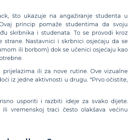
mack, što ukazuje na angažiranje studenta u
ti. Ovaj princip pomaže studentima da svoju
đu skrbnika i studenata. To se provodi kroz
e strane. Nastavnici i skrbnici osjećaju da se
trumom ili borbom) dok se učenici osjećaju kao
potrebne.
prijelazima ili za nove rutine. Ove vizualne
ći iz jedne aktivnosti u drugu. "Prvo očistite,
sno usporiti i razbiti ideje za svako dijete.
 ili vremenskoj traci često olakšava većinu