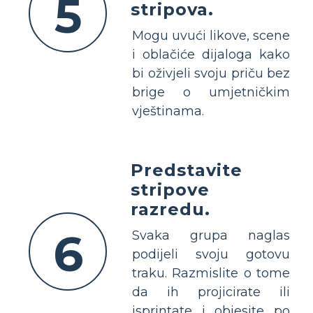
5
stripova.
Mogu uvući likove, scene
i oblačiće dijaloga kako
bi oživjeli svoju priču bez
brige o umjetničkim
vještinama.
Predstavite
stripove
razredu.
6
Svaka grupa naglas
podijeli svoju gotovu
traku. Razmislite o tome
da ih projicirate ili
isprintate i objesite po