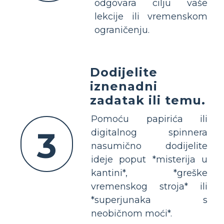
odgovara cilju vaše
lekcije ili vremenskom
ograničenju.
Dodijelite
iznenadni
zadatak ili temu.
Pomoću papirića ili
3
digitalnog spinnera
nasumično dodijelite
ideje poput *misterija u
kantini*, *greške
vremenskog stroja* ili
*superjunaka s
neobičnom moći*.