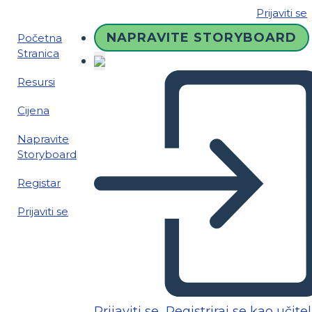
Prijaviti se
NAPRAVITE STORYBOARD
Početna
Stranica
Resursi
Cijena
Napravite
Storyboard
Registar
Prijaviti se
Prijaviti se
Registriraj se kao učitel