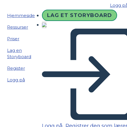
Logg p
LAG ET STORYBOARD
Hjemmeside
Ressurser
Priser
Lag en
Storyboard
Register
Logg på
Logg på
Registrer deg som lære