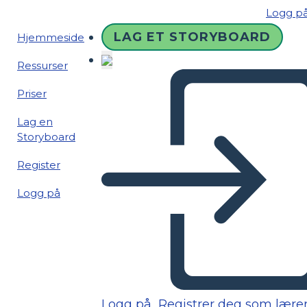
Logg p
LAG ET STORYBOARD
Hjemmeside
Ressurser
Priser
Lag en
Storyboard
Register
Logg på
Logg på
Registrer deg som lære