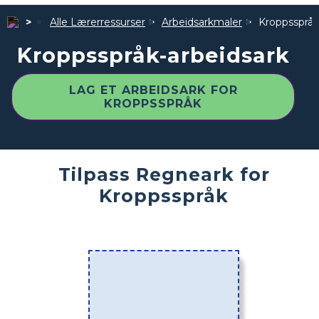
Alle Lærerressurser
Arbeidsarkmaler
Kroppsspråk
Kroppsspråk-arbeidsark
LAG ET ARBEIDSARK FOR
KROPPSSPRÅK
Tilpass Regneark for
Kroppsspråk