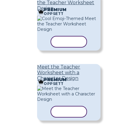
the Teacher Worksheet
Design
PREMIUM
OPPSETT
KOPIER MAL
Meet the Teacher
Worksheet with a
Character Design
PREMIUM
OPPSETT
KOPIER MAL