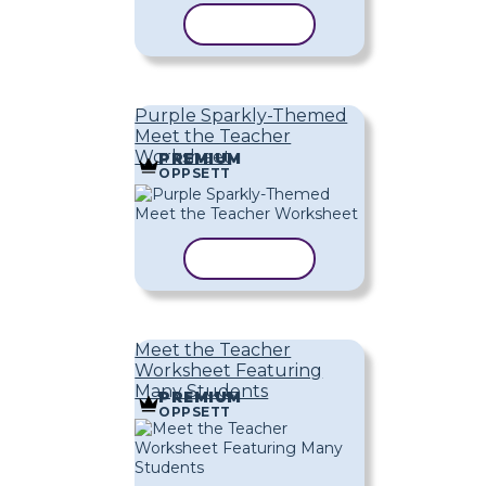
KOPIER MAL
Purple Sparkly-Themed
Meet the Teacher
Worksheet
PREMIUM
OPPSETT
KOPIER MAL
Meet the Teacher
Worksheet Featuring
Many Students
PREMIUM
OPPSETT