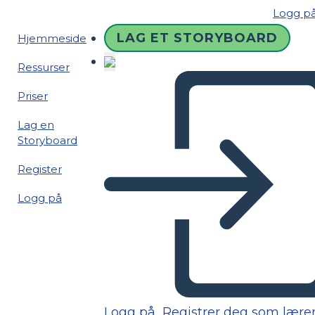
Logg p
LAG ET STORYBOARD
Hjemmeside
Ressurser
Priser
Lag en
Storyboard
Register
Logg på
Logg på
Registrer deg som lære