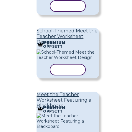
KOPIER MAL
School-Themed Meet the
Teacher Worksheet
Design
PREMIUM
OPPSETT
KOPIER MAL
Meet the Teacher
Worksheet Featuring a
Blackboard
PREMIUM
OPPSETT