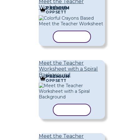
Meet the Teacher
Worksheet
PREMIUM
OPPSETT
KOPIER MAL
Meet the Teacher
Worksheet with a Spiral
Background
PREMIUM
OPPSETT
KOPIER MAL
Meet the Teacher