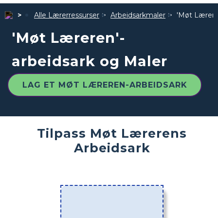
Alle Lærerressurser
Arbeidsarkmaler
'Møt Lærere
'Møt Læreren'-
arbeidsark og Maler
LAG ET MØT LÆREREN-ARBEIDSARK
Tilpass Møt Lærerens
Arbeidsark