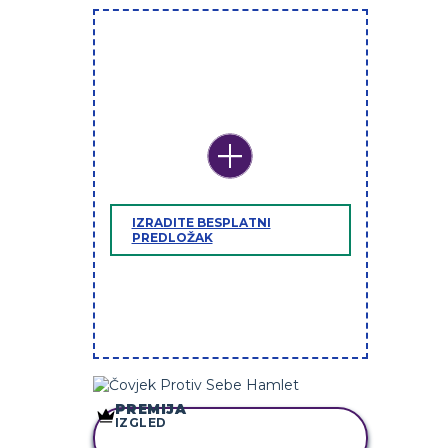
IZRADITE BESPLATNI
PREDLOŽAK
PREMIJA
IZGLED
KOPIRAJ OVU