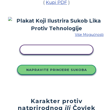
(
Kupi PDF
)
Više Mogućnosti
KOPIRAJ OVU STORYBOARD
NAPRAVITE PRIMJERE SUKOBA
Karakter protiv
natprirodnog
ili
Čovjek