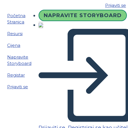
Prijaviti se
NAPRAVITE STORYBOARD
Početna
Stranica
Resursi
Cijena
Napravite
Storyboard
Registar
Prijaviti se
Prijaviti se
Registriraj se kao učitel