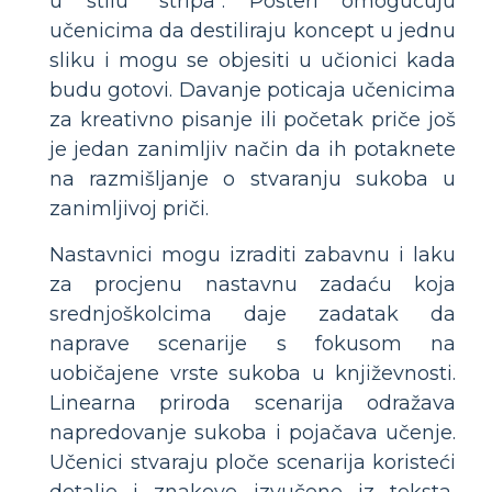
u stilu "stripa". Posteri omogućuju
učenicima da destiliraju koncept u jednu
sliku i mogu se objesiti u učionici kada
budu gotovi. Davanje poticaja učenicima
za kreativno pisanje ili početak priče još
je jedan zanimljiv način da ih potaknete
na razmišljanje o stvaranju sukoba u
zanimljivoj priči.
Nastavnici mogu izraditi zabavnu i laku
za procjenu nastavnu zadaću koja
srednjoškolcima daje zadatak da
naprave scenarije s fokusom na
uobičajene vrste sukoba u književnosti.
Linearna priroda scenarija odražava
napredovanje sukoba i pojačava učenje.
Učenici stvaraju ploče scenarija koristeći