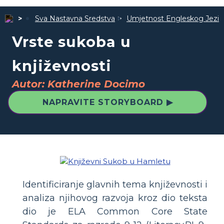
Sva Nastavna Sredstva
Umjetnost Engleskog Jezik
Vrste sukoba u
književnosti
Autor: Katherine Docimo
NAPRAVITE STORYBOARD ▶
Identificiranje glavnih tema književnosti i
analiza njihovog razvoja kroz dio teksta
dio je ELA Common Core State