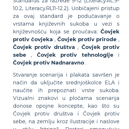
Standards za razrede 9-12 (Literacy.RL.9-
10.2, Literacy.RL11-12.2). Uobičajeni pristup
za ovaj standard je podučavanje o
vrstama književnih sukoba u vezi s
književnošću koja se proučava:
Čovjek
protiv čovjeka
,
Čovjek protiv prirode
,
Čovjek protiv društva
,
Čovjek protiv
sebe
,
Čovjek protiv tehnologije
i
Čovjek protiv Nadnaravno
.
Stvaranje scenarija i plakata savršen je
način da uključite srednjoškolce ELA i
naučite ih prepoznati vrste sukoba.
Vizualni znakovi u pločama scenarija
donose opojne koncepte, kao što su
Čovjek protiv društva i Čovjek protiv
sebe, na zemlju kroz ilustracije i naslove