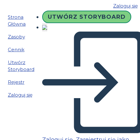
Zaloguj się
UTWÓRZ STORYBOARD
Strona
Główna
Zasoby
Cennik
Utwórz
Storyboard
Rejestr
Zaloguj się
Zaloguj się
Zarejestruj się jako