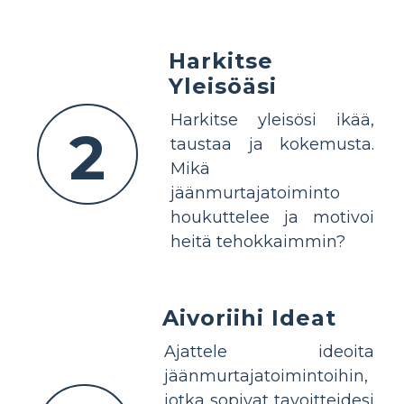
Harkitse
Yleisöäsi
Harkitse yleisösi ikää,
2
taustaa ja kokemusta.
Mikä
jäänmurtajatoiminto
houkuttelee ja motivoi
heitä tehokkaimmin?
Aivoriihi Ideat
Ajattele ideoita
jäänmurtajatoimintoihin,
jotka sopivat tavoitteidesi