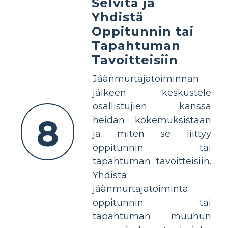
Selvitä ja
Yhdistä
Oppitunnin tai
Tapahtuman
Tavoitteisiin
Jäänmurtajatoiminnan
jälkeen keskustele
osallistujien kanssa
8
heidän kokemuksistaan
ja miten se liittyy
oppitunnin tai
tapahtuman tavoitteisiin.
Yhdistä
jäänmurtajatoiminta
oppitunnin tai
tapahtuman muuhun