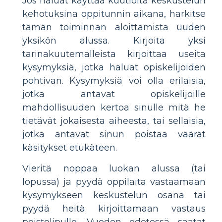
Jos haluat käyttää kuutioita keskustelun
kehotuksina oppitunnin aikana, harkitse
tämän toiminnan aloittamista uuden
yksikön alussa. Kirjoita yksi
tarinakuutemalleista kirjoittaa useita
kysymyksiä, jotka haluat opiskelijoiden
pohtivan. Kysymyksiä voi olla erilaisia,
jotka antavat opiskelijoille
mahdollisuuden kertoa sinulle mitä he
tietävät jokaisesta aiheesta, tai sellaisia,
jotka antavat sinun poistaa väärät
käsitykset etukäteen.
Vieritä noppaa luokan alussa (tai
lopussa) ja pyydä oppilaita vastaamaan
kysymykseen keskustelun osana tai
pyydä heitä kirjoittamaan vastaus
poistolipulle. Vuoden edetessä saatat