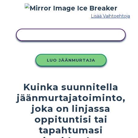
Lisää Vaihtoehtoja
KOPIOI TÄMÄ KUVAKÄSIKIRJOITUS
LUO JÄÄNMURTAJA
Kuinka suunnitella
jäänmurtajatoiminto,
joka on linjassa
oppituntisi tai
tapahtumasi