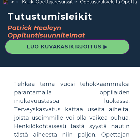
Kaikki Opettajaresurssit
Opetusartikkeleita Opettajil
Tutustumisleikit
Patrick Healeyn
Oppituntisuunnitelmat
LUO KUVAKÄSIKIRJOITUS ▶
Tehkää tämä vuosi tehokkaammaksi
parantamalla oppilaiden
mukavuustasoa luokassa.
Terveyskasvatus kattaa useita aiheita,
joista useimmille voi olla vaikea puhua.
Henkilökohtaisesti tästä syystä nautin
tästä aiheesta niin paljon. Opettajan