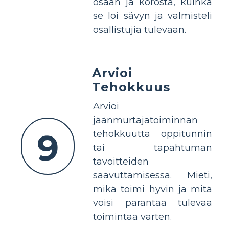
osaan ja korosta, kuinka
se loi sävyn ja valmisteli
osallistujia tulevaan.
Arvioi
Tehokkuus
Arvioi
jäänmurtajatoiminnan
9
tehokkuutta oppitunnin
tai tapahtuman
tavoitteiden
saavuttamisessa. Mieti,
mikä toimi hyvin ja mitä
voisi parantaa tulevaa
toimintaa varten.