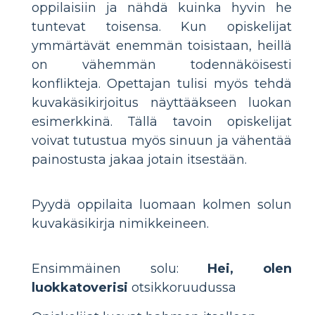
oppilaisiin ja nähdä kuinka hyvin he
tuntevat toisensa. Kun opiskelijat
ymmärtävät enemmän toisistaan, heillä
on vähemmän todennäköisesti
konflikteja. Opettajan tulisi myös tehdä
kuvakäsikirjoitus näyttääkseen luokan
esimerkkinä. Tällä tavoin opiskelijat
voivat tutustua myös sinuun ja vähentää
painostusta jakaa jotain itsestään.
Pyydä oppilaita luomaan kolmen solun
kuvakäsikirja nimikkeineen.
Ensimmäinen solu:
Hei, olen
luokkatoverisi
otsikkoruudussa