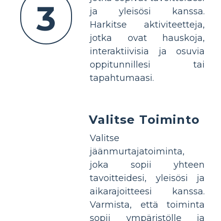
3
ja yleisösi kanssa.
Harkitse aktiviteetteja,
jotka ovat hauskoja,
interaktiivisia ja osuvia
oppitunnillesi tai
tapahtumaasi.
Valitse Toiminto
Valitse
jäänmurtajatoiminta,
joka sopii yhteen
tavoitteidesi, yleisösi ja
aikarajoitteesi kanssa.
Varmista, että toiminta
sopii ympäristölle ja