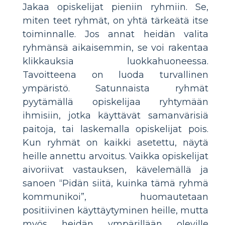
Jakaa opiskelijat pieniin ryhmiin. Se,
miten teet ryhmät, on yhtä tärkeätä itse
toiminnalle. Jos annat heidän valita
ryhmänsä aikaisemmin, se voi rakentaa
klikkauksia luokkahuoneessa.
Tavoitteena on luoda turvallinen
ympäristö. Satunnaista ryhmät
pyytämällä opiskelijaa ryhtymään
ihmisiin, jotka käyttävät samanvärisiä
paitoja, tai laskemalla opiskelijat pois.
Kun ryhmät on kaikki asetettu, näytä
heille annettu arvoitus. Vaikka opiskelijat
aivoriivat vastauksen, kävelemällä ja
sanoen “Pidän siitä, kuinka tämä ryhmä
kommunikoi”, huomautetaan
positiivinen käyttäytyminen heille, mutta
myös heidän ympärillään oleville