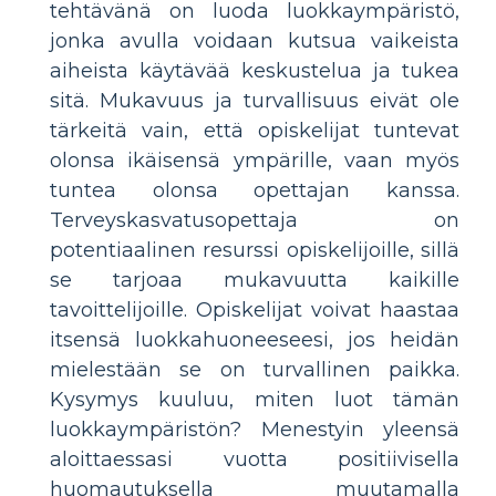
tehtävänä on luoda luokkaympäristö,
jonka avulla voidaan kutsua vaikeista
aiheista käytävää keskustelua ja tukea
sitä. Mukavuus ja turvallisuus eivät ole
tärkeitä vain, että opiskelijat tuntevat
olonsa ikäisensä ympärille, vaan myös
tuntea olonsa opettajan kanssa.
Terveyskasvatusopettaja on
potentiaalinen resurssi opiskelijoille, sillä
se tarjoaa mukavuutta kaikille
tavoittelijoille. Opiskelijat voivat haastaa
itsensä luokkahuoneeseesi, jos heidän
mielestään se on turvallinen paikka.
Kysymys kuuluu, miten luot tämän
luokkaympäristön? Menestyin yleensä
aloittaessasi vuotta positiivisella
huomautuksella muutamalla