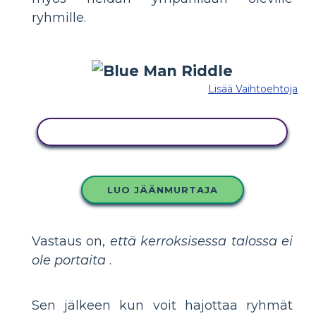
ryhmille.
Lisää Vaihtoehtoja
KOPIOI TÄMÄ KUVAKÄSIKIRJOITUS
LUO JÄÄNMURTAJA
Vastaus on,
että kerroksisessa talossa ei
ole portaita
.
Sen jälkeen kun voit hajottaa ryhmät