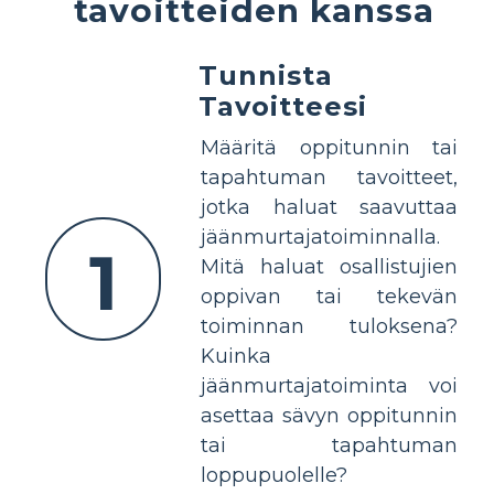
tavoitteiden kanssa
Tunnista
Tavoitteesi
Määritä oppitunnin tai
tapahtuman tavoitteet,
jotka haluat saavuttaa
jäänmurtajatoiminnalla.
1
Mitä haluat osallistujien
oppivan tai tekevän
toiminnan tuloksena?
Kuinka
jäänmurtajatoiminta voi
asettaa sävyn oppitunnin
tai tapahtuman
loppupuolelle?