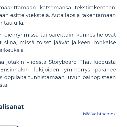
 määrittämään katsomansa tekstirakenteen.
saan esittelytekstejä. Auta lapsia rakentamaan
 taululla.
än pienryhmissä tai pareittain, kunnes he ovat
 siinä, missä toiset jäävät jälkeen, rohkaise
aikeuksia.
ää jotakin viidestä Storyboard That luodusta
n. Ensinnäkin lukijoiden ymmärrys paranee
yös oppilaita tunnistamaan luvun painopisteen
sta.
Lisää Vaihtoehtoja