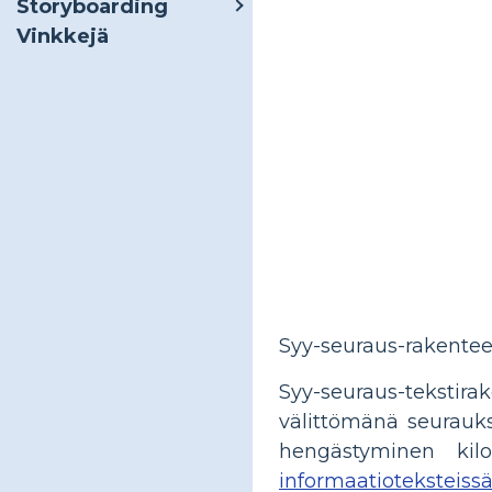
Storyboarding
Vinkkejä
Syy-seuraus-rakenteess
Syy-seuraus-teksti
välittömänä seurauk
hengästyminen kilo
informaatioteksteiss