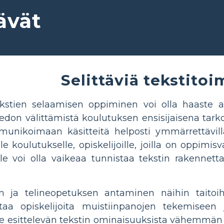
ävät
Selittäviä tekstitoi
kstien selaamisen oppiminen voi olla haaste aloit
tiedon välittämistä koulutuksen ensisijaisena tark
nikoimaan käsitteitä helposti ymmärrettävillä ta
lle koulutukselle, opiskelijoille, joilla on oppimi
joille voi olla vaikeaa tunnistaa tekstin rakenne
an ja telineopetuksen antaminen näihin taitoi
taa opiskelijoita muistiinpanojen tekemiseen 
e esittelevän tekstin ominaisuuksista vähemmän e