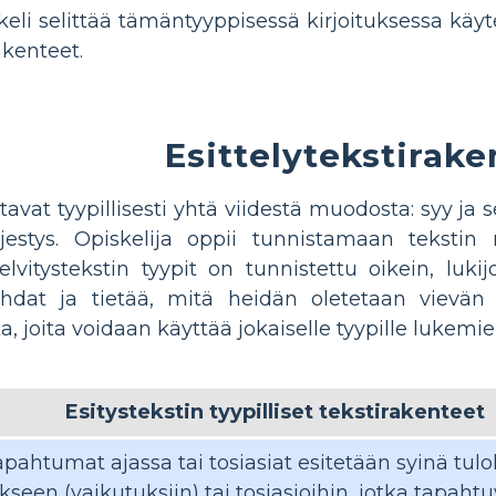
kkeli selittää tämäntyyppisessä kirjoituksessa käyt
kenteet.
Esittelytekstirake
tavat tyypillisesti yhtä viidestä muodosta: syy ja 
rjestys. Opiskelija oppii tunnistamaan tekstin
lvitystekstin tyypit on tunnistettu oikein, luki
ohdat ja tietää, mitä heidän oletetaan vievän 
a, joita voidaan käyttää jokaiselle tyypille lukem
Esitystekstin tyypilliset tekstirakenteet
tapahtumat ajassa tai tosiasiat esitetään syinä tu
kseen (vaikutuksiin) tai tosiasioihin, jotka tapah