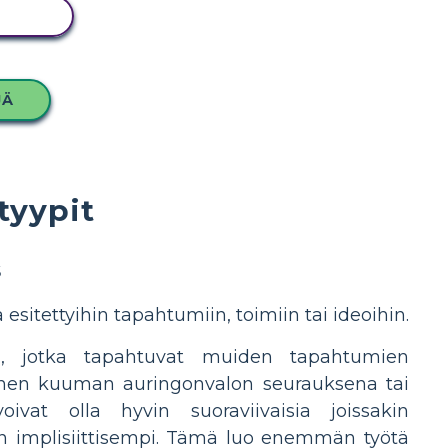
ITUS
JÄ
tyypit
s
esitettyihin tapahtumiin, toimiin tai ideoihin.
mia, jotka tapahtuvat muiden tapahtumien
inen kuuman auringonvalon seurauksena tai
vat olla hyvin suoraviivaisia joissakin
 on implisiittisempi. Tämä luo enemmän työtä