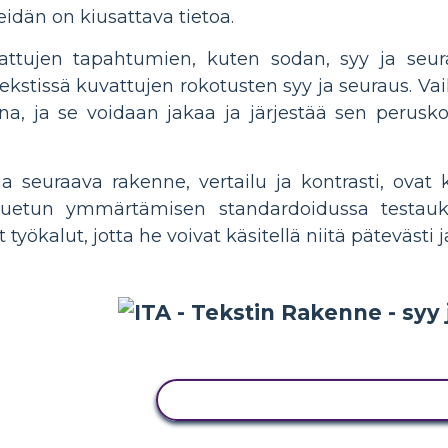
heidän on kiusattava tietoa.
vattujen tapahtumien, kuten sodan, syy ja seura
ekstissä kuvattujen rokotusten syy ja seuraus. Vaik
a, ja se voidaan jakaa ja järjestää sen perusk
a seuraava rakenne, vertailu ja kontrasti, ovat 
luetun ymmärtämisen standardoidussa testauk
at työkalut, jotta he voivat käsitellä niitä päteväst
KOPIOI TÄMÄ KUVAKÄSIKIRJO