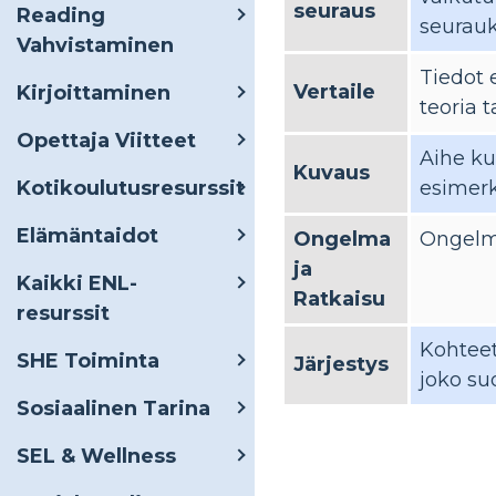
seuraus
Reading
seurauk
Vahvistaminen
Tiedot 
Vertaile
Kirjoittaminen
teoria t
Opettaja Viitteet
Aihe ku
Kuvaus
Kotikoulutusresurssit
esimerk
Elämäntaidot
Ongelma
Ongelma
ja
Kaikki ENL-
Ratkaisu
resurssit
Kohteet
SHE Toiminta
Järjestys
joko su
Sosiaalinen Tarina
SEL & Wellness