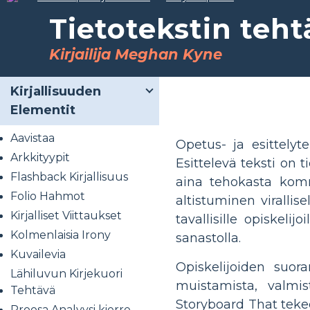
Tietotekstin teht
Kirjailija Meghan Kyne
Kirjallisuuden
Elementit
Aavistaa
Opetus- ja esittelyte
Arkkityypit
Esittelevä teksti on 
Flashback Kirjallisuus
aina tehokasta kommu
Folio Hahmot
altistuminen virallise
Kirjalliset Viittaukset
tavallisille opiskeli
Kolmenlaisia ​​Irony
sanastolla.
Kuvailevia
Opiskelijoiden suor
Lähiluvun Kirjekuori
muistamista, valmis
Tehtävä
Storyboard That teke
Proosa Analyysi kierre