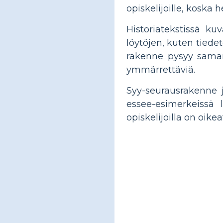
opiskelijoille, koska 
Historiatekstissä ku
löytöjen, kuten tiedet
rakenne pysyy saman
ymmärrettäviä.
Syy-seurausrakenne j
essee-esimerkeissä 
opiskelijoilla on oike