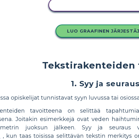
KOPIOI TÄMÄ KUVAKÄSIKIRJO
LUO GRAAFINEN JÄRJESTÄ
Tekstirakenteiden 
1. Syy ja seurau
a opiskelijat tunnistavat syyn luvussa tai osiossa 
rakenteiden tavoitteena on selittää tapahtu
sena. Joitakin esimerkkejä ovat veden haihtum
metrin juoksun jälkeen. Syy ja seuraus voi
ä
, kun taas toisissa selittävän tekstin merkitys