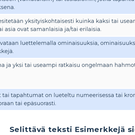
sena.
esitetään yksityiskohtaisesti kuinka kaksi tai use
ai asia ovat samanlaisia ja/tai erilaisia.
vataan luettelemalla ominaisuuksia, ominaisuuksia
kejä.
 ja yksi tai useampi ratkaisu ongelmaan hahmot
 tai tapahtumat on lueteltu numeerisessa tai kron
oraan tai epäsuorasti.
Selittävä teksti Esimerkkejä s