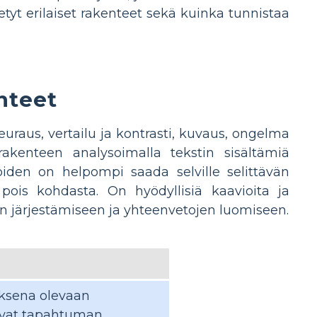
etyt erilaiset rakenteet sekä kuinka tunnistaa
nteet
seuraus, vertailu ja kontrasti, kuvaus, ongelma
 rakenteen analysoimalla tekstin sisältämiä
joiden on helpompi saada selville selittävän
pois kohdasta. On hyödyllisiä kaavioita ja
ien järjestämiseen ja yhteenvetojen luomiseen.
loksena olevaan
tuvat tapahtuman