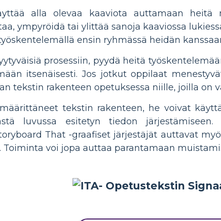
käyttää alla olevaa kaaviota auttamaan heitä
taa, ympyröidä tai ylittää sanoja kaaviossa lukies
e työskentelemällä ensin ryhmässä heidän kanssaan
tyytyväisiä prosessiin, pyydä heitä työskentelemä
ään itsenäisesti. Jos jotkut oppilaat menestyvät
tekstin rakenteen opetuksessa niille, joilla on v
 määrittäneet tekstin rakenteen, he voivat käytt
äjästä luvussa esitetyn tiedon järjestämisee
toryboard That -graafiset järjestäjät auttavat m
. Toiminta voi jopa auttaa parantamaan muistami