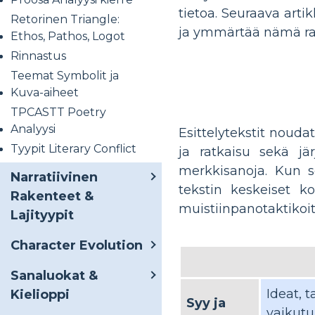
tietoa. Seuraava arti
Retorinen Triangle:
ja ymmärtää nämä ra
Ethos, Pathos, Logot
Rinnastus
Teemat Symbolit ja
Kuva-aiheet
TPCASTT Poetry
Analyysi
Esittelytekstit noudat
Tyypit Literary Conflict
ja ratkaisu sekä jä
merkkisanoja. Kun se
Narratiivinen
tekstin keskeiset k
Rakenteet &
muistiinpanotaktikoit
Lajityypit
Character Evolution
Sanaluokat &
Ideat, 
Kielioppi
Syy ja
vaikutu