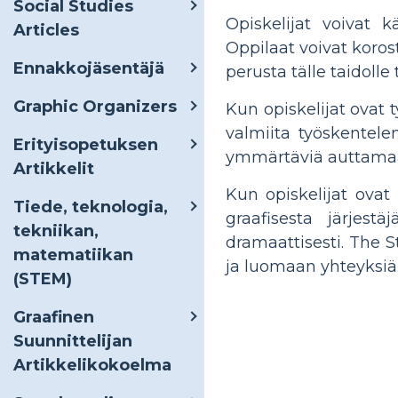
Social Studies
Opiskelijat voivat 
Articles
Oppilaat voivat koros
Ennakkojäsentäjä
perusta tälle taidoll
Graphic Organizers
Kun opiskelijat ovat 
valmiita työskentelem
Erityisopetuksen
ymmärtäviä auttamaan 
Artikkelit
Kun opiskelijat ovat
Tiede, teknologia,
graafisesta järjest
tekniikan,
dramaattisesti. The S
matematiikan
ja luomaan yhteyksiä
(STEM)
Graafinen
Suunnittelijan
Artikkelikokoelma