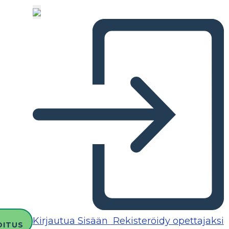
Kirjautua Sisään
Rekisteröidy opettajaksi
OITUS