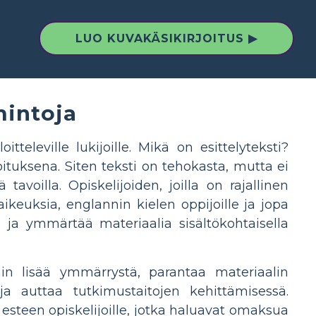
LUO KUVAKÄSIKIRJOITUS ▶
mintoja
televille lukijoille. Mikä on esittelyteksti?
oituksena. Siten teksti on tehokasta, mutta ei
voilla. Opiskelijoiden, joilla on rajallinen
svaikeuksia, englannin kielen oppijoille ja jopa
tta ja ymmärtää materiaalia sisältökohtaisella
hin lisää ymmärrystä, parantaa materiaalin
ja auttaa tutkimustaitojen kehittämisessä.
steen opiskelijoille, jotka haluavat omaksua