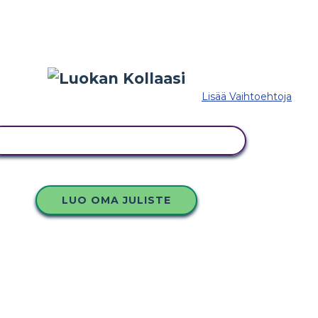
Lisää Vaihtoehtoja
KOPIOI TÄMÄ KUVAKÄSIKIRJOITUS
LUO OMA JULISTE