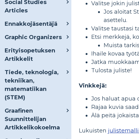
Social Studies
Valitse jokin jul
Articles
Jos aloitat S
asettelu.
Ennakkojäsentäjä
Valitse taustasi t
Etsi merkkejä, koh
Graphic Organizers
Muista tarkis
Erityisopetuksen
Ihaile kovaa työtä
Artikkelit
Jatka muokkaamis
Tulosta juliste!
Tiede, teknologia,
tekniikan,
Vinkkejä:
matematiikan
(STEM)
Jos haluat apua 
Rajaa kuvia saad
Graafinen
Älä peitä jokaista
Suunnittelijan
Artikkelikokoelma
Lukuisten
julistemal