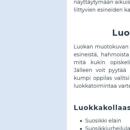
näyttäytymään aikui
liittyvien esineiden k
Luo
Luokan muotokuvan si
esineistä, hahmoista 
mitä kukin opiskeli
Jälleen voit pyytää
kumpi oppilas valit
luokkatoimintaa vart
Luokkakollaas
Suosikki eläin
Suosikkiurheilula