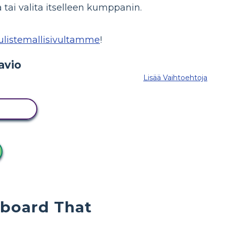
 tai valita itselleen kumppanin.
julistemallisivultamme
!
Lisää Vaihtoehtoja
ITUS
yboard That