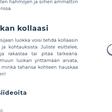
sten hahmojen ja siihen ammattiin
anssa.
kan kollaasi
jaan luokka voisi tehdä kollaasin
ja kohtauksista. Juliste esittelee,
ja rakastaa tai pitää tärkeänä.
 muun luokan yrittämään arvata,
si minkä tahansa kohteen hauskaa
en!
iideoita
ji