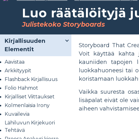
Luo räätälöityjä j
Julistekoko Storyboards
Kirjallisuuden
Storyboard That Creat
Elementit
Voit käyttää kahta 
kauniiden tapojen l
Aavistaa
luokkahuoneesi tai o
Arkkityypit
koristamaan luokkahu
Flashback Kirjallisuus
Folio Hahmot
Vaikka suuresta osas
Kirjalliset Viittaukset
lisäpalat eivät ole v
Kolmenlaisia ​​Irony
aiheen vahvistamisee
Kuvailevia
Lähiluvun Kirjekuori
Tehtävä
Proosa Analyysi kierre