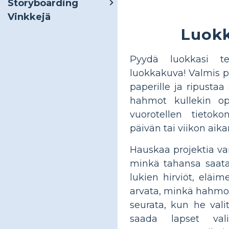
Storyboarding
Vinkkejä
Luok
Pyydä luokkasi 
luokkakuva! Valmis pr
paperille ja ripustaa 
hahmot kullekin opp
vuorotellen tieto
päivän tai viikon aika
Hauskaa projektia var
minkä tahansa saata
lukien hirviöt, eläim
arvata, minkä hahmon 
seurata, kun he valit
saada lapset val