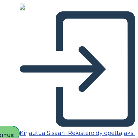
Kirjautua Sisään
Rekisteröidy opettajaksi
OITUS