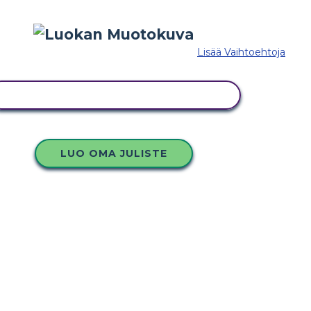
Lisää Vaihtoehtoja
KOPIOI TÄMÄ KUVAKÄSIKIRJOITUS
LUO OMA JULISTE