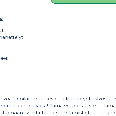
a:
ut
menettelyt
teet
toivoa oppilaiden tekevän julisteita yhteistyössä
ominaisuuden avulla
! Tämä voi auttaa vähentämää
ittämään viestintä-, itsejohtamistaitoja ja joh