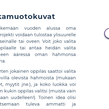
kamuotokuvat
tekemään vuoden alussa oma
ojekti voidaan tulostaa ylisuurelle
seinälle tai oveen. Voit joko valita
ilaalle tai antaa heidän valita
koneen ääressä oman hahmonsa
na.
ten jokainen oppilas saattoi valita
villa olevista hahmoista (mukaan
et, myytit jne.), ja koko luokka voi
kukin oppilas valitsi (muista vain
aan uudelleen!). Toinen idea olisi
itsemaan tuleva ammatti ja