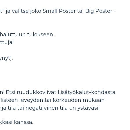
 ja valitse joko Small Poster tai Big Poster -
ai haluttuun tulokseen.
ttuja!
nyt).
! Etsi ruudukkoviivat Lisätyökalut-kohdasta.
julisteen leveyden tai korkeuden mukaan.
jä tila tai negatiivinen tila on ystäväsi!
okkasi kanssa.