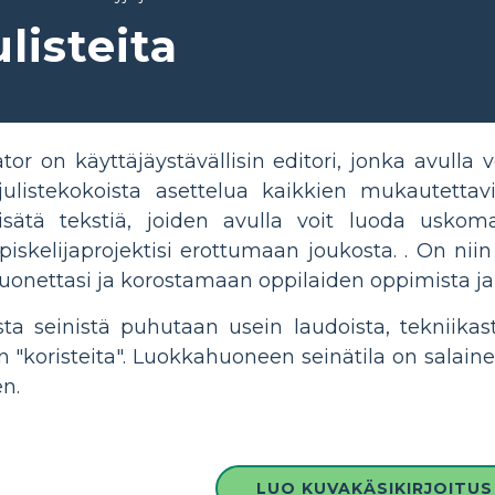
ulisteita
or on käyttäjäystävällisin editori, jonka avulla vo
julistekokoista asettelua kaikkien mukautett
isätä tekstiä, joiden avulla voit luoda uskoma
piskelijaprojektisi erottumaan joukosta. . On nii
onettasi ja korostamaan oppilaiden oppimista ja
ta seinistä puhutaan usein laudoista, tekniikas
ain "koristeita". Luokkahuoneen seinätila on salain
n.
LUO KUVAKÄSIKIRJOITUS