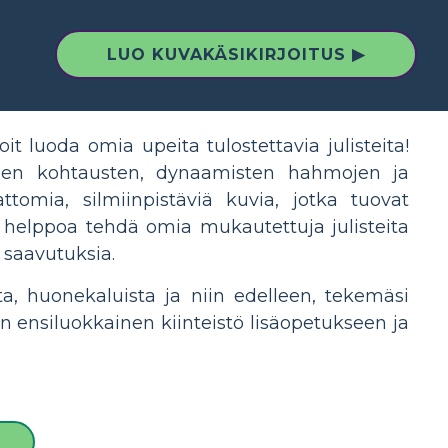
LUO KUVAKÄSIKIRJOITUS ▶
it luoda omia upeita tulostettavia julisteita!
avien kohtausten, dynaamisten hahmojen ja
ttomia, silmiinpistäviä kuvia, jotka tuovat
n helppoa tehdä omia mukautettuja julisteita
 saavutuksia.
ta, huonekaluista ja niin edelleen, tekemäsi
en ensiluokkainen kiinteistö lisäopetukseen ja