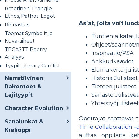
Retorinen Triangle:
Ethos, Pathos, Logot
Asiat, joita voit luod
Rinnastus
Teemat Symbolit ja
Tuntien aikataul
Kuva-aiheet
Ohjeet/säännöt/
TPCASTT Poetry
Inspiraatio/PSA
Analyysi
Ankkurikaaviot
Tyypit Literary Conflict
Elämäkerta-julis
Narratiivinen
Historia Julisteet
Rakenteet &
Tieteen julisteet
Lajityypit
Sanasto Julisteet
Yhteistyöjulisteet
Character Evolution
Opettajat saattavat 
Sanaluokat &
Time Collaboration -
Kielioppi
auttaa oppilaita keh