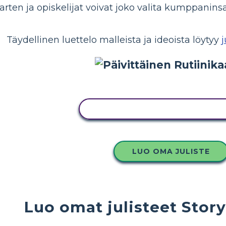
arten ja opiskelijat voivat joko valita kumppaninsa
Täydellinen luettelo malleista ja ideoista löytyy
KOPIOI TÄMÄ KUVAKÄSIKIRJO
LUO OMA JULISTE
Luo omat julisteet Stor