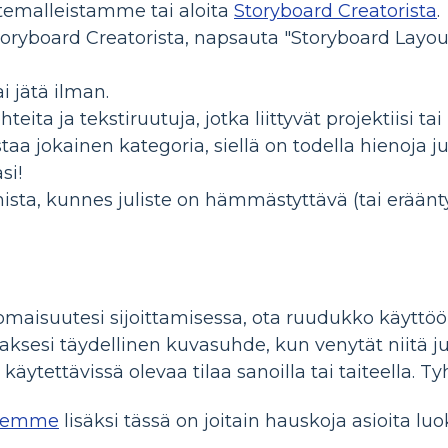
istemalleistamme tai aloita
Storyboard Creatorista
.
toryboard Creatorista, napsauta "Storyboard Layout"
ai jätä ilman.
teita ja tekstiruutuja, jotka liittyvät projektiisi t
taa jokainen kategoria, siellä on todella hienoja ju
si!
ta, kunnes juliste on hämmästyttävä (tai eräänty
omaisuutesi sijoittamisessa, ota ruudukko käyttöön
aksesi täydellinen kuvasuhde, kun venytät niitä 
 käytettävissä olevaa tilaa sanoilla tai taiteella. Tyh
liemme
lisäksi tässä on joitain hauskoja asioita lu