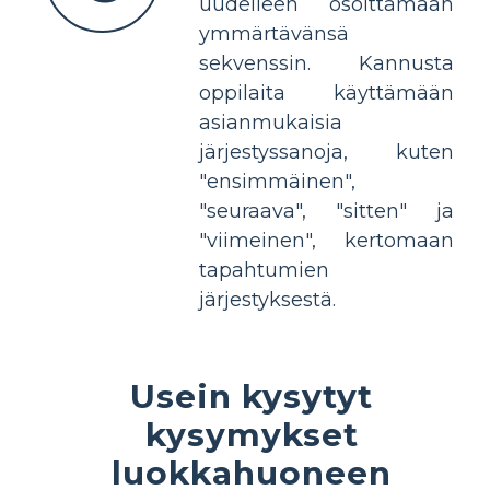
uudelleen osoittamaan
ymmärtävänsä
sekvenssin. Kannusta
oppilaita käyttämään
asianmukaisia
järjestyssanoja, kuten
"ensimmäinen",
"seuraava", "sitten" ja
"viimeinen", kertomaan
tapahtumien
järjestyksestä.
Usein kysytyt
kysymykset
luokkahuoneen