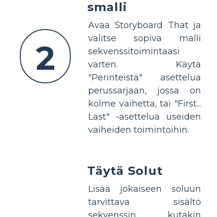
smalli
Avaa Storyboard That ja
valitse sopiva malli
2
sekvenssitoimintaasi
varten. Käytä
"Perinteistä" asettelua
perussarjaan, jossa on
kolme vaihetta, tai "First...
Last" -asettelua useiden
vaiheiden toimintoihin.
Täytä Solut
Lisää jokaiseen soluun
tarvittava sisältö
sekvenssin kutakin