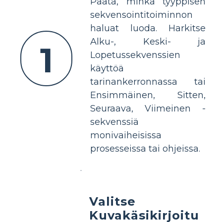
Päätä, minkä tyyppisen
sekvensointitoiminnon
haluat luoda. Harkitse
Alku-, Keski- ja
1
Lopetussekvenssien
käyttöä
tarinankerronnassa tai
Ensimmäinen, Sitten,
Seuraava, Viimeinen -
sekvenssiä
monivaiheisissa
prosesseissa tai ohjeissa.
.
Valitse
Kuvakäsikirjoitu