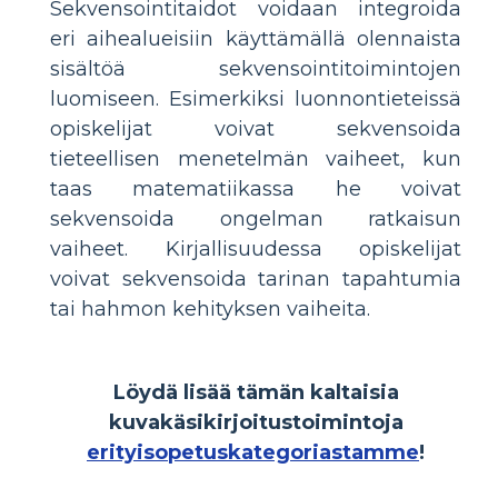
Sekvensointitaidot voidaan integroida
eri aihealueisiin käyttämällä olennaista
sisältöä sekvensointitoimintojen
luomiseen. Esimerkiksi luonnontieteissä
opiskelijat voivat sekvensoida
tieteellisen menetelmän vaiheet, kun
taas matematiikassa he voivat
sekvensoida ongelman ratkaisun
vaiheet. Kirjallisuudessa opiskelijat
voivat sekvensoida tarinan tapahtumia
tai hahmon kehityksen vaiheita.
Löydä lisää tämän kaltaisia
kuvakäsikirjoitustoimintoja
erityisopetuskategoriastamme
!