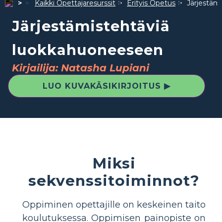
Kaikki Opettajaresurssit
Erityis Opetus
Järjestäm
Järjestämistehtäviä
luokkahuoneeseen
Kirjailija: Natasha Lupiani
LUO KUVAKÄSIKIRJOITUS ▶
Miksi
sekvenssitoiminnot?
Oppiminen opettajille on keskeinen taito
koulutuksessa. Oppimisen painopiste on