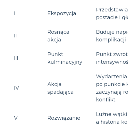
Przedstawia
I
Ekspozycja
postacie i g
Rosnąca
Buduje napi
II
akcja
komplikacji 
Punkt
Punkt zwrot
III
kulminacyjny
intensywno
Wydarzenia
Akcja
po punkcie
IV
spadająca
zaczynają r
konflikt
Luźne wątki
V
Rozwiązanie
a historia k