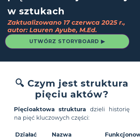
w sztukach
Zaktualizowano 17 czerwca 2025 r.,
autor: Lauren Ayube, M.Ed.
UTWÓRZ STORYBOARD ▶
🔍 Czym jest struktura
pięciu aktów?
Pięcioaktowa struktura
dzieli historię
na pięć kluczowych części:
Działać
Nazwa
Funkcjono