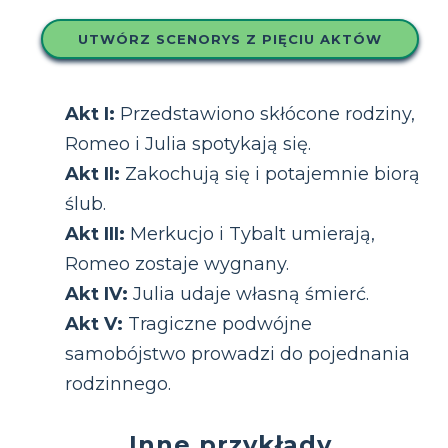
UTWÓRZ SCENORYS Z PIĘCIU AKTÓW
Akt I:
Przedstawiono skłócone rodziny,
Romeo i Julia spotykają się.
Akt II:
Zakochują się i potajemnie biorą
ślub.
Akt III:
Merkucjo i Tybalt umierają,
Romeo zostaje wygnany.
Akt IV:
Julia udaje własną śmierć.
Akt V:
Tragiczne podwójne
samobójstwo prowadzi do pojednania
rodzinnego.
Inne przykłady