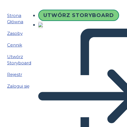
UTWÓRZ STORYBOARD
Strona
Główna
Zasoby
Cennik
Utwórz
Storyboard
Rejestr
Zaloguj się