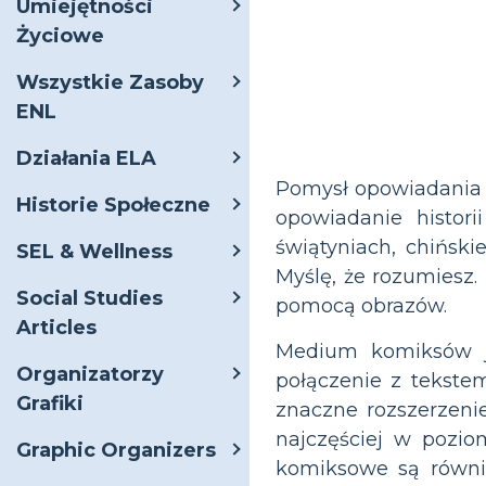
Umiejętności
Życiowe
Wszystkie Zasoby
ENL
Działania ELA
Pomysł opowiadania 
Historie Społeczne
opowiadanie histori
świątyniach, chiński
SEL & Wellness
Myślę, że rozumiesz.
Social Studies
pomocą obrazów.
Articles
Medium komiksów j
Organizatorzy
połączenie z tekste
Grafiki
znaczne rozszerzeni
najczęściej w pozio
Graphic Organizers
komiksowe są równi