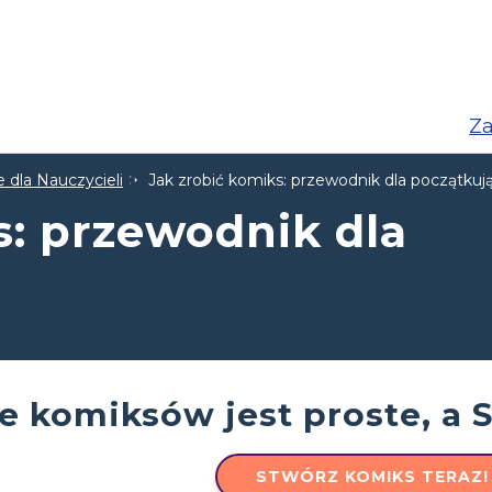
Za
 dla Nauczycieli
Jak zrobić komiks: przewodnik dla początkuj
s: przewodnik dla
e komiksów jest proste, a 
STWÓRZ KOMIKS TERAZ!