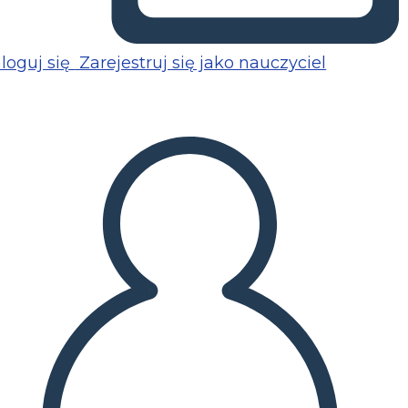
loguj się
Zarejestruj się jako nauczyciel