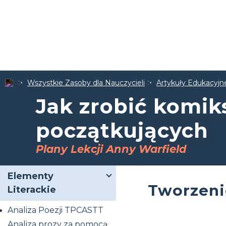
Wszystkie Zasoby dla Nauczycieli
Artykuły Edukacyjne
Jak zrobić komik
początkujących
Plany Lekcji Anny Warfield
Elementy
Tworzeni
Literackie
Analiza Poezji TPCASTT
Analiza prozy za pomocą