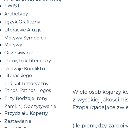
TWIST
Archetypy
Język Graficzny
Literackie Aluzje
Motywy Symbole i
Motywy
Oczekiwanie
Pamiętnik Literatury
Rodzaje Konfliktu
Literackiego
Trójkąt Retoryczny:
Ethos, Pathos, Logos
Wiele osób kojarzy k
Trzy Rodzaje Irony
z wysokiej jakości hi
Zamknij Odczytywanie
Ezopa (gadające zwierz
Przydziału Koperty
Zestawienie
(Ile pieniędzy zarobił