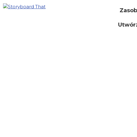
Zaso
Utwór