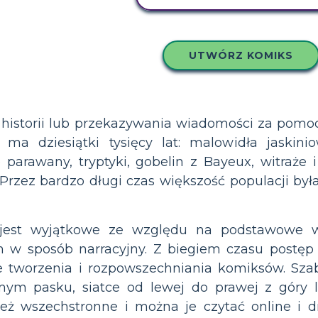
UTWÓRZ KOMIKS
historii lub przekazywania wiadomości za pomo
i ma dziesiątki tysięcy lat: malowidła jaskin
e parawany, tryptyki, gobelin z Bayeux, witraże i
 Przez bardzo długi czas większość populacji był
est wyjątkowe ze względu na podstawowe wy
m w sposób narracyjny. Z biegiem czasu postęp
e tworzenia i rozpowszechniania komiksów. Sza
mym pasku, siatce od lewej do prawej z góry l
eż wszechstronne i można je czytać online i