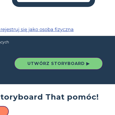
rejestruj się jako osoba fizyczna
ących
UTWÓRZ STORYBOARD ▶
Storyboard That pomóc!