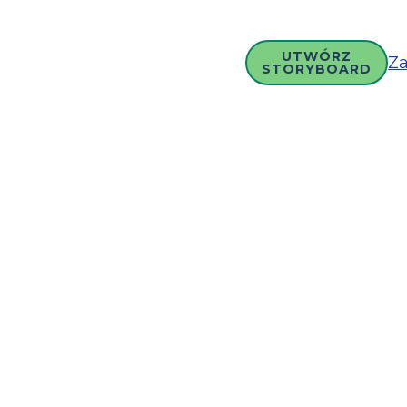
UTWÓRZ
Za
STORYBOARD