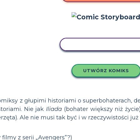
SKOPIUJ TEN SCENARIUS
UTWÓRZ KOMIKS
omiksy z głupimi historiami o superbohaterach, d
storiami. Nie jak
Iliada
(bohater większy niż życie
ęta). Ale nie musi tak być i w rzeczywistości już t
y filmy z serii „Avengers”?)