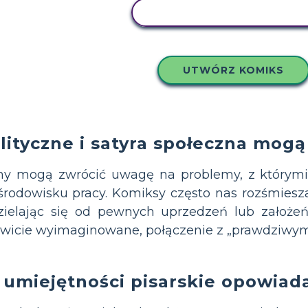
SKOPIUJ TEN SCENARIUS
UTWÓRZ KOMIKS
lityczne i satyra społeczna mogą
iny mogą zwrócić uwagę na problemy, z którym
b środowisku pracy. Komiksy często nas rozśmiesz
zielając się od pewnych uprzedzeń lub założe
kowicie wyimaginowane, połączenie z „prawdziwym
umiejętności pisarskie opowiadaj