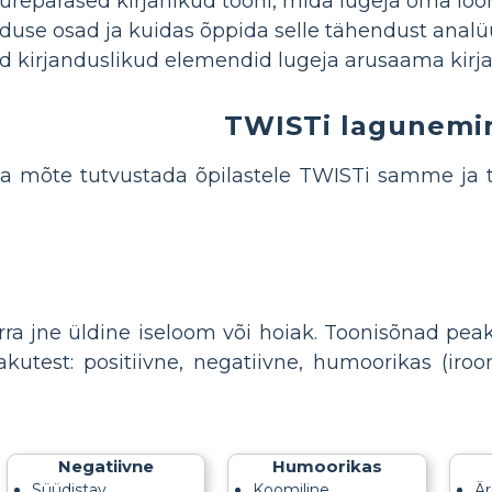
urepärased kirjanikud tooni, mida lugeja oma l
anduse osad ja kuidas õppida selle tähendust anal
d kirjanduslikud elemendid lugeja arusaama kirj
TWISTi lagunemi
a mõte tutvustada õpilastele TWISTi samme ja t
korra jne üldine iseloom või hoiak. Toonisõnad p
kutest: positiivne, negatiivne, humoorikas (iroonil
Negatiivne
Humoorikas
Süüdistav
Koomiline
Är