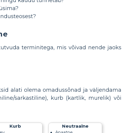
oomingu kaudu tunnetab?
üüsima?
andusteosest?
ne
utvuda terminitega, mis võivad nende jaoks
eaksid alati olema omadussõnad ja väljendama
ine/sarkastiline), kurb (kartlik, murelik) või
Kurb
Neutraalne
ev
Apaatne