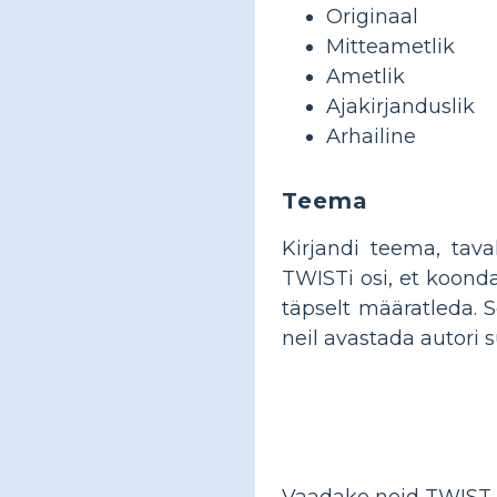
Originaal
Mitteametlik
Ametlik
Ajakirjanduslik
Arhailine
Teema
Kirjandi teema, tav
TWISTi osi, et koond
täpselt määratleda. S
neil avastada autori
Vaadake neid TWIST-