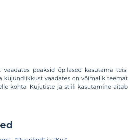
at vaadates peaksid õpilased kasutama teisi
ja kujundlikkust vaadates on võimalik teemat
le kohta. Kujutiste ja stiili kasutamine aitab
sed
en!"
,
"Puurilind"
ja
"Kui"
.