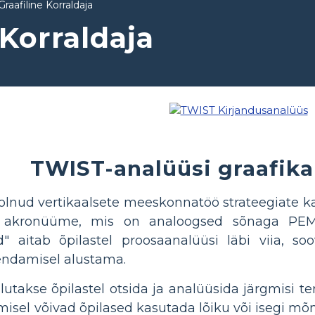
raafiline Korraldaja
Korraldaja
TWIST-analüüsi graafika
olnud vertikaalsete meeskonnatöö strateegiate k
 akronüüme, mis on analoogsed sõnaga PEMDA
d" aitab õpilastel proosaanalüüsi läbi viia, so
gendamisel alustama.
akse õpilastel otsida ja analüüsida järgmisi termi
misel võivad õpilased kasutada lõiku või isegi m