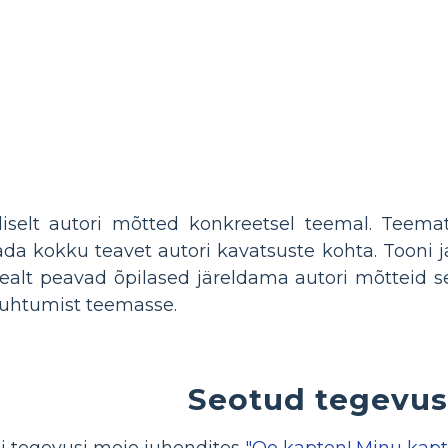
aliselt autori mõtted konkreetsel teemal. Teem
ada kokku teavet autori kavatsuste kohta. Tooni 
ealt peavad õpilased järeldama autori mõtteid sel
 suhtumist teemasse.
Seotud tegevu
i tegevusi meie juhendites
"Oo kapten! Minu kapt