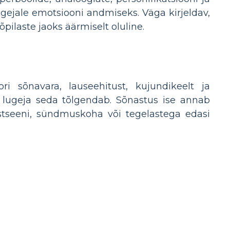
gejale emotsiooni andmiseks. Väga kirjeldav,
pilaste jaoks äärmiselt oluline.
ori sõnavara, lauseehitust, kujundikeelt ja
as lugeja seda tõlgendab. Sõnastus ise annab
 stseeni, sündmuskoha või tegelastega edasi