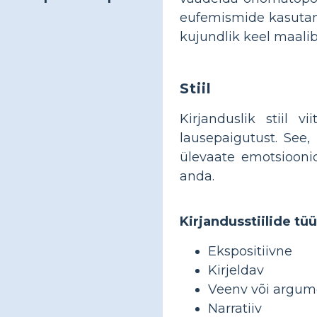
eufemismide kasutami
kujundlik keel maalib
Stiil
Kirjanduslik stiil v
lausepaigutust. See,
ülevaate emotsiooni
anda.
Kirjandusstiilide tü
Ekspositiivne
Kirjeldav
Veenv või argum
Narratiiv