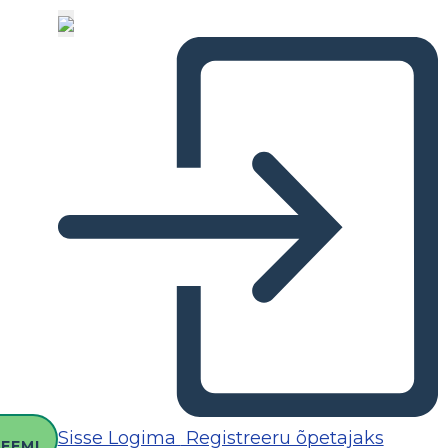
O
Sisse Logima
Registreeru õpetajaks
EEMI