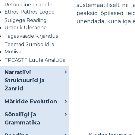
Retooriline Triangle:
süstemaatiliselt nii 
Ethos, Pathos, Logod
peaksid õpilased lei
Sulgege Reading
ühendada, kuna iga e
Ümbrik Ülesanne
Tagasivaade Kirjandus
Teemad Sümbolid ja
Motiivid
TPCASTT Luule Analüüs
Narratiivi
Struktuurid ja
Žanrid
Märkide Evolution
Sõnaliigi ja
Grammatika