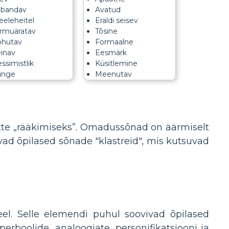
abandav
Avatud
eleheitel
Eraldi seisev
rmuäratav
Tõsine
ohutav
Formaalne
inav
Eesmärk
ssimistlik
Küsitlemine
ünge
Meenutav
itte „rääkimiseks”. Omadussõnad on äärmiselt
avad õpilased sõnade "klastreid", mis kutsuvad
keel. Selle elemendi puhul soovivad õpilased
erboolide, analoogiate, personifikatsiooni ja