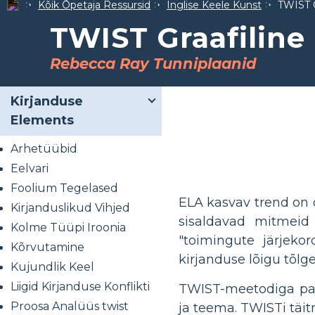
Kõik Õpetaja Ressursid
Inglise Keele Kunst
TWIST G
TWIST Graafiline 
Rebecca Ray Tunniplaanid
Kirjanduse
Elements
Arhetüübid
Eelvari
Foolium Tegelased
ELA kasvav trend on 
Kirjanduslikud Vihjed
sisaldavad mitmeid
Kolme Tüüpi Iroonia
"toimingute järjekor
Kõrvutamine
kirjanduse lõigu tõl
Kujundlik Keel
Liigid Kirjanduse Konflikti
TWIST-meetodiga palut
Proosa Analüüs twist
ja teema. TWISTi täit