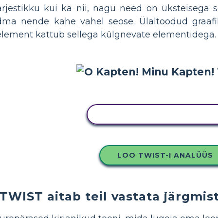
järjestikku kui ka nii, nagu need on üksteisega 
dma nende kahe vahel seose. Ülaltoodud graafik 
lement kattub sellega külgnevate elementidega.
KOPEERIGE SEE SÜŽEESKEE
LOO TWIST-I ANALÜÜS
TWIST aitab teil vastata järgmis