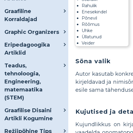
Rahulik
Graafiline
Enesekindel
Põnevil
Korraldajad
Rõõmus
Uhke
Graphic Organizers
Üllatunud
Veider
Eripedagoogika
Artiklid
Sõna valik
Teadus,
tehnoloogia,
Autor kasutab konkre
Engineering,
kirjeldavad ja nimisõ
matemaatika
esile sama tähenduse 
(STEM)
Graafilise Disaini
Kujutised ja deta
Artikli Kogumine
Kujundlikkus on kirj
Režiipõhine Tips
vaadelda onomatopoees