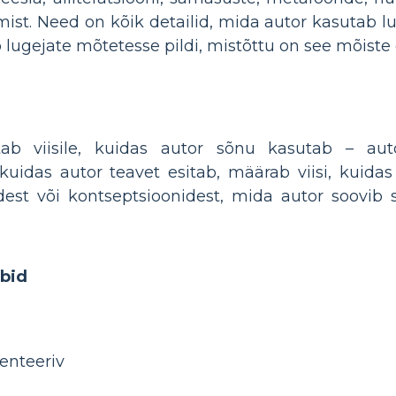
st. Need on kõik detailid, mida autor kasutab lu
 lugejate mõtetesse pildi, mistõttu on see mõiste õ
iitab viisile, kuidas autor sõnu kasutab – aut
 kuidas autor teavet esitab, määrab viisi, kuid
dest või kontseptsioonidest, mida autor soovib
übid
enteeriv