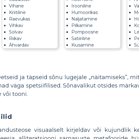
Vihane
Irooniline
V
Kriitiline
Humoorikas
Me
Raevukas
Naljatamine
Hi
Vihkav
Pilkamine
K
Solvav
Pompoosne
Le
Riikav
Satiiriline
Pe
Ähvardav
Kiusamine
S
etseid ja täpseid sõnu lugejale „näitamiseks”, m
nad väga spetsiifilised. Sõnavalikut otsides märk
või tooni.
ilid
andusteose visuaalselt kirjeldav või kujundlik 
ia, alliteratsiooni, sarnasuste, metafooride, hüp