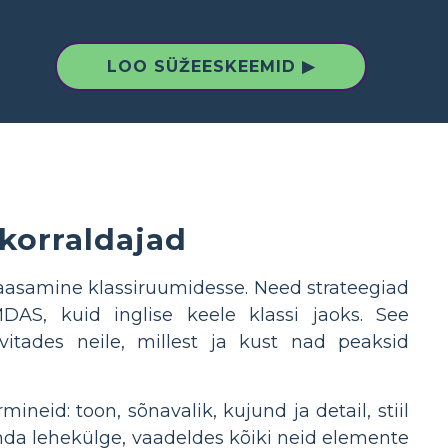
LOO SÜŽEESKEEMID ▶
korraldajad
aasamine klassiruumidesse. Need strateegiad
S, kuid inglise keele klassi jaoks. See
ovitades neile, millest ja kust nad peaksid
neid: toon, sõnavalik, kujund ja detail, stiil
õnda lehekülge, vaadeldes kõiki neid elemente