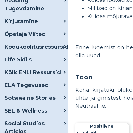
Kuidas loovad su
Reading
Millised on kirj
Tugevdamine
Kuidas mõjutava
Kirjutamine
Õpetaja Viited
Kodukoolitusressursid
Enne lugemist on he
olla uued.
Life Skills
Kõik ENLi Ressursid
Toon
ELA Tegevused
Koha, kirjatüki, olu
ühte järgmistest hoia
Sotsiaalne Stories
Neutraalne.
SEL & Wellness
Social Studies
Positiivne
Articles
Sõbralik