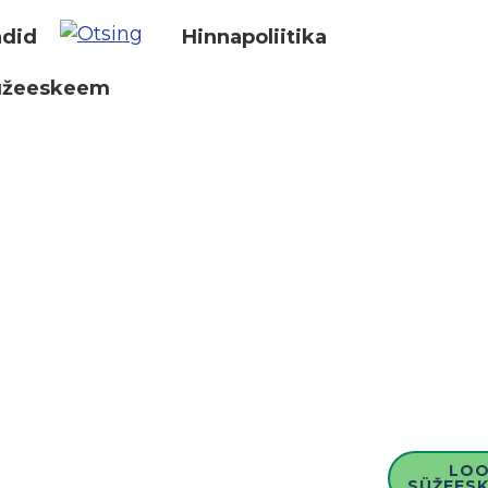
did
Hinnapoliitika
üžeeskeem
LO
SÜŽEESK