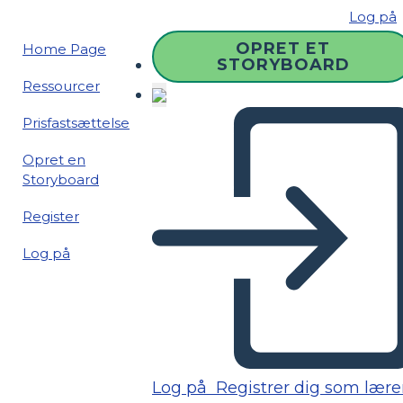
Log på
OPRET ET
Home Page
STORYBOARD
Ressourcer
Prisfastsættelse
Opret en
Storyboard
Register
Log på
Log på
Registrer dig som lære