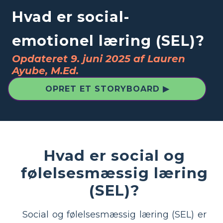
Hvad er social-
emotionel læring (SEL)?
Opdateret 9. juni 2025 af Lauren
Ayube, M.Ed.
OPRET ET STORYBOARD ▶
Hvad er social og
følelsesmæssig læring
(SEL)?
Social og følelsesmæssig læring (SEL) er