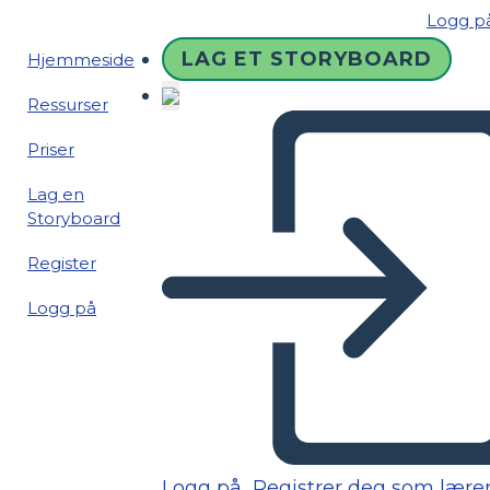
Logg p
LAG ET STORYBOARD
Hjemmeside
Ressurser
Priser
Lag en
Storyboard
Register
Logg på
Logg på
Registrer deg som lære