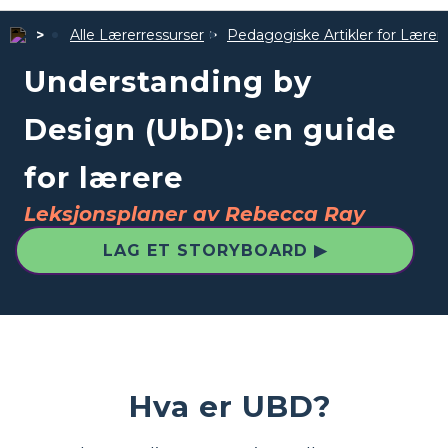
Alle Lærerressurser
Pedagogiske Artikler for Lærer
Understanding by
Design (UbD): en guide
for lærere
Leksjonsplaner av Rebecca Ray
LAG ET STORYBOARD ▶
Hva er UBD?