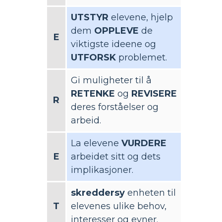
UTSTYR
elevene, hjelp
dem
OPPLEVE
de
E
viktigste ideene og
UTFORSK
problemet.
Gi muligheter til å
RETENKE
og
REVISERE
R
deres forståelser og
arbeid.
La elevene
VURDERE
E
arbeidet sitt og dets
implikasjoner.
skreddersy
enheten til
T
elevenes ulike behov,
interesser og evner.