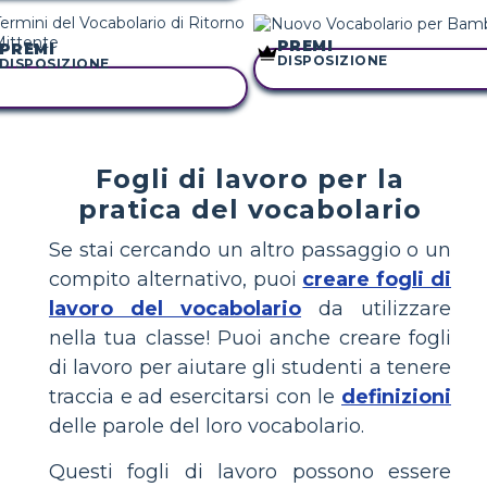
PREMI
PREMI
DISPOSIZIONE
DISPOSIZIONE
COPIA QUESTO STORYBO
COPIA QUESTO STORYBOARD
Fogli di lavoro per la
pratica del vocabolario
Se stai cercando un altro passaggio o un
compito alternativo, puoi
creare fogli di
lavoro del vocabolario
da utilizzare
nella tua classe! Puoi anche creare fogli
di lavoro per aiutare gli studenti a tenere
traccia e ad esercitarsi con le
definizioni
delle parole del loro vocabolario.
Questi fogli di lavoro possono essere