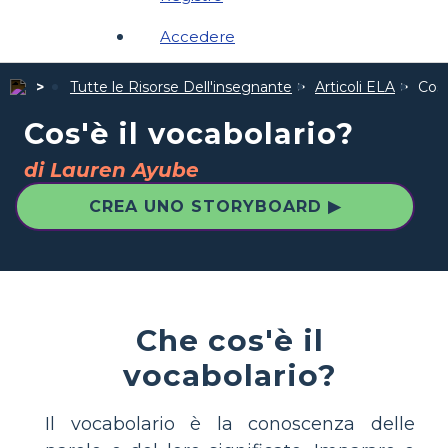
Accedere
Tutte le Risorse Dell'insegnante
Articoli ELA
Cos'
Cos'è il vocabolario?
di Lauren Ayube
CREA UNO STORYBOARD ▶
Che cos'è il
vocabolario?
Il vocabolario è la conoscenza delle