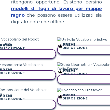
ritengono opportuno. Esistono persino
modelli di fogli di lavoro per mappe
ragno
che possono essere utilizzati sia
digitalmente che offline.
PREMI
PREMI
DISPOSIZIONE
DISPOSIZIONE
COPIA QUESTO STORYBO
COPIA QUESTO STORYBOARD
PREMI
PREMI
DISPOSIZIONE
DISPOSIZIONE
COPIA QUESTO STORYBOARD
COPIA QUESTO STORYBO
PREMI
PREMI
DISPOSIZIONE
DISPOSIZIONE
COPIA QUESTO STORYBO
COPIA QUESTO STORYBOARD