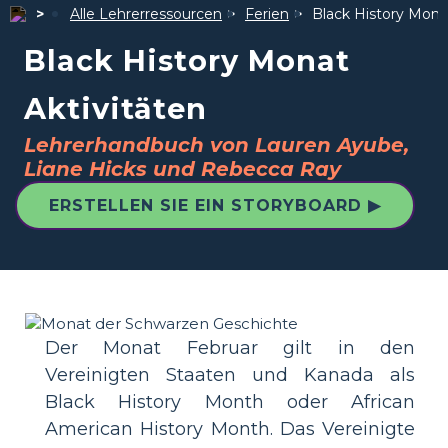
Alle Lehrerressourcen
Ferien
Black History Mona
Black History Monat
Aktivitäten
Lehrerhandbuch von Lauren Ayube,
Liane Hicks und Rebecca Ray
ERSTELLEN SIE EIN STORYBOARD ▶
Der Monat Februar gilt in den
Vereinigten Staaten und Kanada als
Black History Month oder African
American History Month. Das Vereinigte