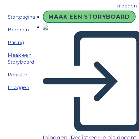
Inloggen
MAAK EEN STORYBOARD
Startpagina
Bronnen
Pricing
Maak een
Storyboard
Register
Inloggen
Inloggen
Registreer je als docent